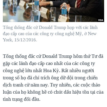
TẠI
VIDEO
"Tìm"
NGƯỜI VIỆT HẢI NGOẠI
HÀNH TRÌNH BẦU CỬ 2024
NGHE
ĐỜI SỐNG
MỘT NĂM CHIẾN TRANH TẠI DẢI GAZA
KINH TẾ
MẠNG XÃ HỘI
Tổng thống đắc cử Donald Trump họp với các lãnh
GIẢI MÃ VÀNH ĐAI & CON ĐƯỜNG
KHOA HỌC
đạo cấp cao của các công ty công nghệ Mỹ, ở New
NGÀY TỊ NẠN THẾ GIỚI
York, 15/12/2016.
SỨC KHOẺ
TRỊNH VĨNH BÌNH - NGƯỜI HẠ 'BÊN THẮNG CUỘC'
Ngôn ngữ khác
VĂN HOÁ
GROUND ZERO – XƯA VÀ NAY
Tổng thống đắc cử Donald Trump hôm thứ Tư đã
THỂ THAO
CHI PHÍ CHIẾN TRANH AFGHANISTAN
gặp các lãnh đạo cấp cao nhất của các công ty
GIÁO DỤC
công nghệ lớn nhất Hoa Kỳ. Rất nhiều người
CÁC GIÁ TRỊ CỘNG HÒA Ở VIỆT NAM
trong số họ đã chỉ trích ông dữ dội trong chiến
THƯỢNG ĐỈNH TRUMP-KIM TẠI VIỆT NAM
dịch tranh cử năm nay. Tuy nhiên, các cuộc thảo
TRỊNH VĨNH BÌNH VS. CHÍNH PHỦ VIỆT NAM
luận của họ không hề có chút dấu hiệu tồn tại của
NGƯ DÂN VIỆT VÀ LÀN SÓNG TRỘM HẢI SÂM
tình trạng đối đầu.
BÊN KIA QUỐC LỘ: TIẾNG VỌNG TỪ NÔNG THÔN MỸ