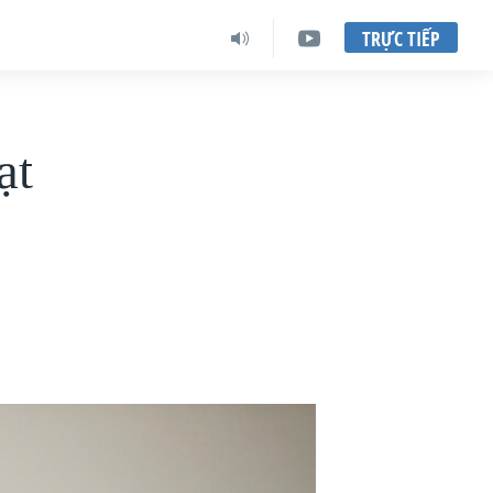
TRỰC TIẾP
ạt