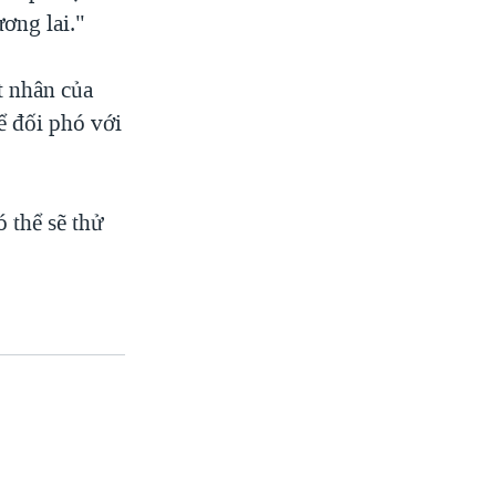
ương lai."
t nhân của
ể đối phó với
 thể sẽ thử