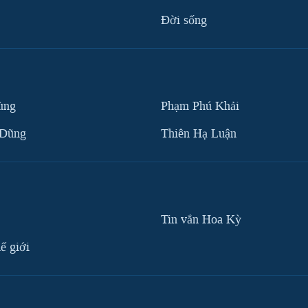
Ðời sống
ùng
Phạm Phú Khải
 Dũng
Thiên Hạ Luận
Tin vắn Hoa Kỳ
ế giới