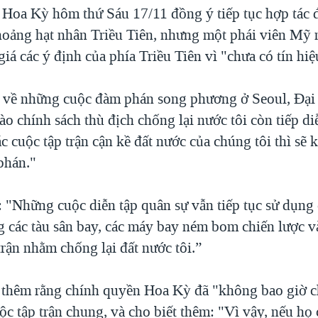
Hoa Kỳ hôm thứ Sáu 17/11 đồng ý tiếp tục hợp tác 
oảng hạt nhân Triều Tiên, nhưng một phái viên Mỹ n
iá các ý định của phía Triều Tiên vì "chưa có tín hiệ
 về những cuộc đàm phán song phương ở Seoul, Đại 
ào chính sách thù địch chống lại nước tôi còn tiếp d
c cuộc tập trận cận kề đất nước của chúng tôi thì sẽ
phán."
 "Những cuộc diễn tập quân sự vẫn tiếp tục sử dụng c
g các tàu sân bay, các máy bay ném bom chiến lược và
trận nhằm chống lại đất nước tôi.”
thêm rằng chính quyền Hoa Kỳ đã "không bao giờ 
ộc tập trận chung, và cho biết thêm: "Vì vậy, nếu họ