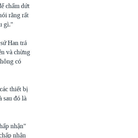
để chấm dứt
ói rằng rất
u gì."
sứ Han trả
iễn và chừng
 không có
ác thiết bị
 sau đó là
chấp nhận"
 chấp nhận