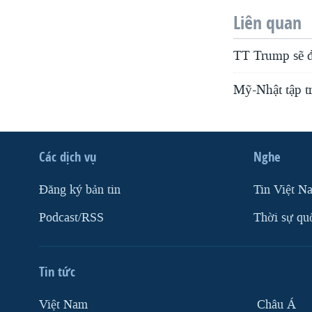
Liên quan
TT Trump sẽ đ
Mỹ-Nhật tập tr
Các dịch vụ
Nghe
Ðăng ký bản tin
Tin Việt N
Podcast/RSS
Thời sự qu
Tin tức
Việt Nam
Châu Á