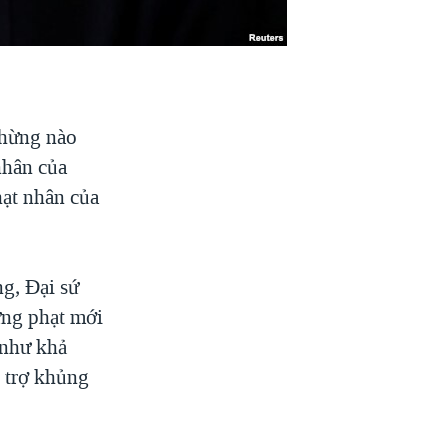
chừng nào
nhân của
hạt nhân của
g, Đại sứ
ừng phạt mới
 như khả
i trợ khủng