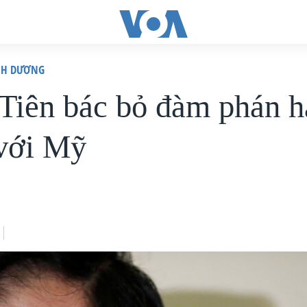
ÌNH DƯƠNG
 Tiên bác bỏ đàm phán h
với Mỹ