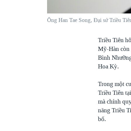
VIỆT NAM
NGƯ DÂN VIỆT VÀ LÀN SÓNG
Ông Han Tae Song, Đại sứ Triều Tiên
TRỘM HẢI SÂM
BÊN KIA QUỐC LỘ: TIẾNG VỌNG
Triều Tiên h
TỪ NÔNG THÔN MỸ
Mỹ-Hàn còn t
QUAN HỆ VIỆT MỸ
Bình Nhưỡng 
Hoa Kỳ.
Trong một cu
Triều Tiên t
mà chính quy
năng Triều T
bố.