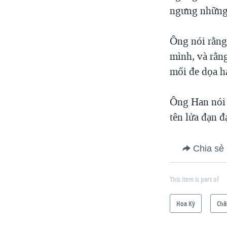
ngưng những đ
Ông nói rằng
mình, và rằn
mối đe dọa h
Ông Han nói 
tên lửa đạn đ
Chia sẻ
This item is part of
Hoa Kỳ
Châ