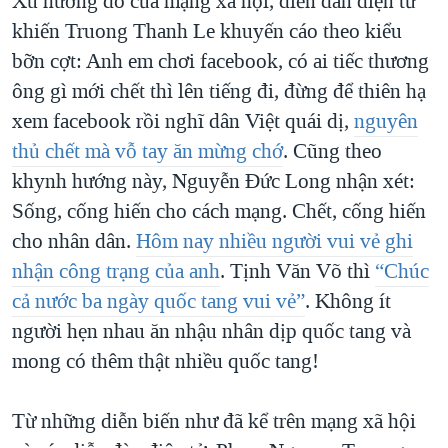
Xu hướng đó của mạng xã hội, diễn đàn điện tử
khiến Truong Thanh Le khuyến cáo theo kiểu
bỡn cợt: Anh em chơi facebook, có ai tiếc thương
ông gì mới chết thì lên tiếng đi, đừng để thiên hạ
xem facebook rồi nghĩ dân Việt quái dị,
nguyên
thủ chết mà vỗ tay ăn mừng chớ
. Cũng theo
khynh hướng này, Nguyễn Đức Long nhận xét:
Sống, cống hiến cho cách mạng. Chết, cống hiến
cho nhân dân.
Hôm nay nhiều người vui vẻ ghi
nhận công trạng của anh
. Tịnh Văn Võ thì
“Chúc
cả nước ba ngày quốc tang vui vẻ”
. Không ít
người hẹn nhau ăn nhậu nhân dịp quốc tang và
mong có thêm thật nhiều quốc tang!
Từ những diễn biến như đã kể trên mạng xã hội