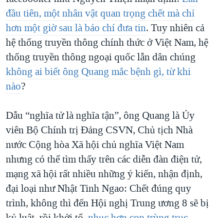
đầu tiên, một nhân vật quan trọng chết mà chỉ
hơn một giờ sau là báo chí đưa tin
. Tuy nhiên cả
hệ thống truyền thông chính thức ở Việt Nam, hệ
thống truyền thông ngoại quốc lẫn dân chúng
không ai biết ông Quang mắc bệnh gì, từ khi
nào
?
Dẫu “nghĩa tử là nghĩa tận”, ông Quang là Ủy
viên Bộ Chính trị Đảng CSVN, Chủ tịch Nhà
nước Cộng hòa Xã hội chủ nghĩa Việt Nam
nhưng có thể tìm thấy trên các diễn đàn điện tử,
mạng xã hội rất nhiều những ý kiến, nhận định,
đại loại như Nhật Tinh Ngao: Chết đúng quy
trình, không thì đến Hội nghị Trung ương 8 sẽ bị
kỷ luật, rồi khởi tố,
nhục hơn con trùng trục
.