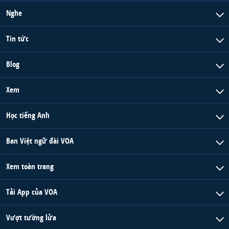
Nghe
Tin tức
Blog
Xem
Học tiếng Anh
Ban Việt ngữ đài VOA
Xem toàn trang
Tải App của VOA
Vượt tường lửa