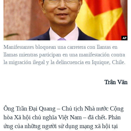
TẠI
VIDEO
"Tìm"
NGƯỜI VIỆT HẢI NGOẠI
HÀNH TRÌNH BẦU CỬ 2024
NGHE
ĐỜI SỐNG
MỘT NĂM CHIẾN TRANH TẠI DẢI GAZA
KINH TẾ
MẠNG XÃ HỘI
GIẢI MÃ VÀNH ĐAI & CON ĐƯỜNG
KHOA HỌC
NGÀY TỊ NẠN THẾ GIỚI
Manifestantes bloquean una carretera con llantas en
SỨC KHOẺ
llamas mientras participan en una manifestación contra
TRỊNH VĨNH BÌNH - NGƯỜI HẠ 'BÊN THẮNG CUỘC'
Ngôn ngữ khác
VĂN HOÁ
la migración ilegal y la delincuencia en Iquique, Chile.
GROUND ZERO – XƯA VÀ NAY
THỂ THAO
CHI PHÍ CHIẾN TRANH AFGHANISTAN
GIÁO DỤC
Trân Văn
CÁC GIÁ TRỊ CỘNG HÒA Ở VIỆT NAM
THƯỢNG ĐỈNH TRUMP-KIM TẠI VIỆT NAM
TRỊNH VĨNH BÌNH VS. CHÍNH PHỦ VIỆT NAM
Ông Trần Đại Quang – Chủ tịch Nhà nước Cộng
hòa Xã hội chủ nghĩa Việt Nam – đã chết. Phản
NGƯ DÂN VIỆT VÀ LÀN SÓNG TRỘM HẢI SÂM
ứng của những người sử dụng mạng xã hội tại
BÊN KIA QUỐC LỘ: TIẾNG VỌNG TỪ NÔNG THÔN MỸ