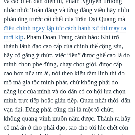
và các diễn đàn điện tử, Pham Nguyen Truong
nhắc nhở: Toàn đảng và từng đảng viên hãy nhìn
phản ứng trước cái chết của Trần Đại Quang mà
điều chỉnh ngay lập tức cách hành xử thì may ra
mới kịp
. Pham Doan Trang cảnh báo: Khi trở
thành lãnh đạo cao cấp của chính thể cộng sản,
hãy cố gắng ý thức, việc “lên” được ghế cao là do
mình chọn phe đúng, chạy chọt giỏi, được cấp
cao hơn nữa ưu ái, nói theo kiểu tâm linh thì do
mồ mả gia tộc mình phát, chứ không phải do
năng lực của mình và do dân có cơ hội lựa chọn
mình trực tiếp hoặc gián tiếp. Quan nhất thời, dân
vạn đại. Đảng phái cũng chỉ là một tổ chức,
không quang vinh muôn năm được. Thành ra hãy
cố mà ăn ở cho phải đạo, sao cho tới lúc chết còn