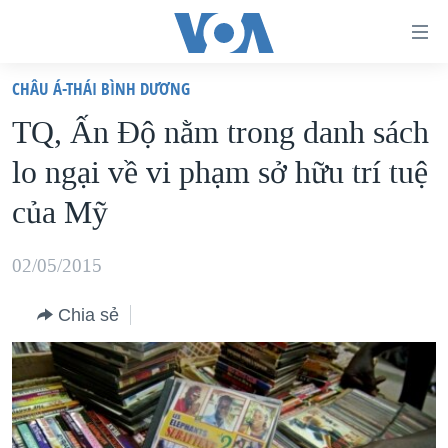
Đường
dẫn
CHÂU Á-THÁI BÌNH DƯƠNG
truy
TRANG CHỦ
TQ, Ấn Độ nằm trong danh sách
cập
VIỆT NAM
lo ngại về vi phạm sở hữu trí tuệ
Tới
HOA KỲ
nội
của Mỹ
BIỂN ĐÔNG
dung
THẾ GIỚI
chính
02/05/2015
BLOG
Tới
Chia sẻ
điều
DIỄN ĐÀN
hướng
MỤC
chính
CHUYÊN ĐỀ
TỰ DO BÁO CHÍ
Đi
HỌC TIẾNG ANH
VẠCH TRẦN TIN GIẢ
CHIẾN TRANH THƯƠNG MẠI CỦA MỸ: QUÁ KHỨ VÀ HIỆN
tới