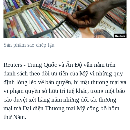
TẠI
VIDEO
"Tìm"
NGƯỜI VIỆT HẢI NGOẠI
HÀNH TRÌNH BẦU CỬ 2024
NGHE
ĐỜI SỐNG
MỘT NĂM CHIẾN TRANH TẠI DẢI GAZA
KINH TẾ
MẠNG XÃ HỘI
GIẢI MÃ VÀNH ĐAI & CON ĐƯỜNG
KHOA HỌC
NGÀY TỊ NẠN THẾ GIỚI
Sản phẩm sao chép lậu
SỨC KHOẺ
TRỊNH VĨNH BÌNH - NGƯỜI HẠ 'BÊN THẮNG CUỘC'
Ngôn ngữ khác
VĂN HOÁ
Reuters - Trung Quốc và Ấn Độ vẫn nằm trên
GROUND ZERO – XƯA VÀ NAY
THỂ THAO
danh sách theo dõi ưu tiên của Mỹ vì những quy
CHI PHÍ CHIẾN TRANH AFGHANISTAN
GIÁO DỤC
định lỏng lẻo về bản quyền, bí mật thương mại và
CÁC GIÁ TRỊ CỘNG HÒA Ở VIỆT NAM
vi phạm quyền sở hữu trí tuệ khác, trong một báo
THƯỢNG ĐỈNH TRUMP-KIM TẠI VIỆT NAM
cáo duyệt xét hàng năm những đối tác thương
TRỊNH VĨNH BÌNH VS. CHÍNH PHỦ VIỆT NAM
mại mà Đại diện Thương mại Mỹ công bố hôm
thứ Năm.
NGƯ DÂN VIỆT VÀ LÀN SÓNG TRỘM HẢI SÂM
BÊN KIA QUỐC LỘ: TIẾNG VỌNG TỪ NÔNG THÔN MỸ