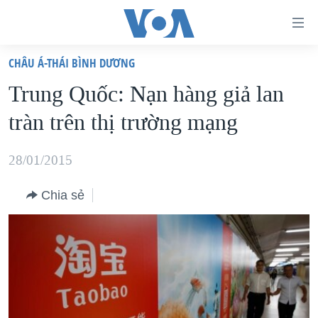
Đường
dẫn
CHÂU Á-THÁI BÌNH DƯƠNG
truy
TRANG CHỦ
Trung Quốc: Nạn hàng giả lan
cập
VIỆT NAM
tràn trên thị trường mạng
Tới
HOA KỲ
nội
BIỂN ĐÔNG
28/01/2015
dung
THẾ GIỚI
chính
Chia sẻ
BLOG
Tới
điều
DIỄN ĐÀN
hướng
MỤC
chính
CHUYÊN ĐỀ
TỰ DO BÁO CHÍ
Đi
HỌC TIẾNG ANH
VẠCH TRẦN TIN GIẢ
CHIẾN TRANH THƯƠNG MẠI CỦA MỸ: QUÁ KHỨ VÀ HIỆN
tới