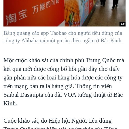
TẠI
VIDEO
"Tìm"
NGƯỜI VIỆT HẢI NGOẠI
HÀNH TRÌNH BẦU CỬ 2024
NGHE
ĐỜI SỐNG
MỘT NĂM CHIẾN TRANH TẠI DẢI GAZA
KINH TẾ
MẠNG XÃ HỘI
Bảng quảng cáo app Taobao cho người tiêu dùng của
GIẢI MÃ VÀNH ĐAI & CON ĐƯỜNG
KHOA HỌC
công ty Alibaba tại một ga tàu điện ngầm ở Bắc Kinh.
NGÀY TỊ NẠN THẾ GIỚI
SỨC KHOẺ
TRỊNH VĨNH BÌNH - NGƯỜI HẠ 'BÊN THẮNG CUỘC'
Ngôn ngữ khác
VĂN HOÁ
Một cuộc khảo sát của chính phủ Trung Quốc mà
GROUND ZERO – XƯA VÀ NAY
kết quả mới được công bố hồi gần đây cho thấy
THỂ THAO
CHI PHÍ CHIẾN TRANH AFGHANISTAN
gần phân nửa các loại hàng hóa được các công ty
GIÁO DỤC
CÁC GIÁ TRỊ CỘNG HÒA Ở VIỆT NAM
trên mạng bán ra là hàng giả. Thông tín viên
Saibal Dasgupta của đài VOA tường thuật từ Bắc
THƯỢNG ĐỈNH TRUMP-KIM TẠI VIỆT NAM
Kinh.
TRỊNH VĨNH BÌNH VS. CHÍNH PHỦ VIỆT NAM
NGƯ DÂN VIỆT VÀ LÀN SÓNG TRỘM HẢI SÂM
Cuộc khảo sát, do Hiệp hội Người tiêu dùng
BÊN KIA QUỐC LỘ: TIẾNG VỌNG TỪ NÔNG THÔN MỸ