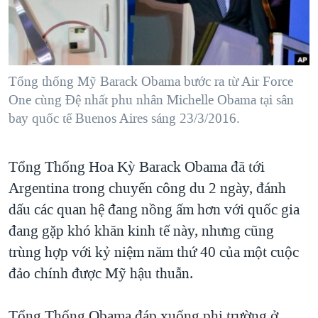
TẠI
VIDEO
"Tìm"
NGƯỜI VIỆT HẢI NGOẠI
HÀNH TRÌNH BẦU CỬ 2024
NGHE
ĐỜI SỐNG
MỘT NĂM CHIẾN TRANH TẠI DẢI GAZA
KINH TẾ
MẠNG XÃ HỘI
Tổng thống Mỹ Barack Obama bước ra từ Air Force
GIẢI MÃ VÀNH ĐAI & CON ĐƯỜNG
KHOA HỌC
One cùng Đệ nhất phu nhân Michelle Obama tại sân
NGÀY TỊ NẠN THẾ GIỚI
bay quốc tế Buenos Aires sáng 23/3/2016.
SỨC KHOẺ
TRỊNH VĨNH BÌNH - NGƯỜI HẠ 'BÊN THẮNG CUỘC'
Ngôn ngữ khác
VĂN HOÁ
GROUND ZERO – XƯA VÀ NAY
Tổng Thống Hoa Kỳ Barack Obama đã tới
THỂ THAO
CHI PHÍ CHIẾN TRANH AFGHANISTAN
Argentina trong chuyến công du 2 ngày, đánh
GIÁO DỤC
dấu các quan hệ đang nồng ấm hơn với quốc gia
CÁC GIÁ TRỊ CỘNG HÒA Ở VIỆT NAM
đang gặp khó khăn kinh tế này, nhưng cũng
THƯỢNG ĐỈNH TRUMP-KIM TẠI VIỆT NAM
trùng hợp với kỷ niệm năm thứ 40 của một cuộc
TRỊNH VĨNH BÌNH VS. CHÍNH PHỦ VIỆT NAM
đảo chính được Mỹ hậu thuẫn.
NGƯ DÂN VIỆT VÀ LÀN SÓNG TRỘM HẢI SÂM
BÊN KIA QUỐC LỘ: TIẾNG VỌNG TỪ NÔNG THÔN MỸ
Tổng Thống Obama đáp xuống phi trường ở