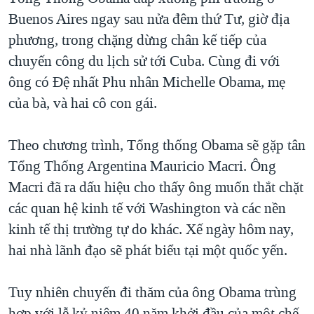
Buenos Aires ngay sau nửa đêm thứ Tư, giờ địa
QUAN HỆ VIỆT MỸ
phương, trong chặng dừng chân kế tiếp của
chuyến công du lịch sử tới Cuba. Cùng đi với
ông có Đệ nhất Phu nhân Michelle Obama, mẹ
của bà, và hai cô con gái.
Theo chương trình, Tổng thống Obama sẽ gặp tân
Tổng Thống Argentina Mauricio Macri. Ông
Macri đã ra dấu hiệu cho thấy ông muốn thắt chặt
các quan hệ kinh tế với Washington và các nền
kinh tế thị trường tự do khác. Xế ngày hôm nay,
hai nhà lãnh đạo sẽ phát biểu tại một quốc yến.
Tuy nhiên chuyến đi thăm của ông Obama trùng
hợp với lễ kỷ niệm 40 năm khởi đầu của một chế