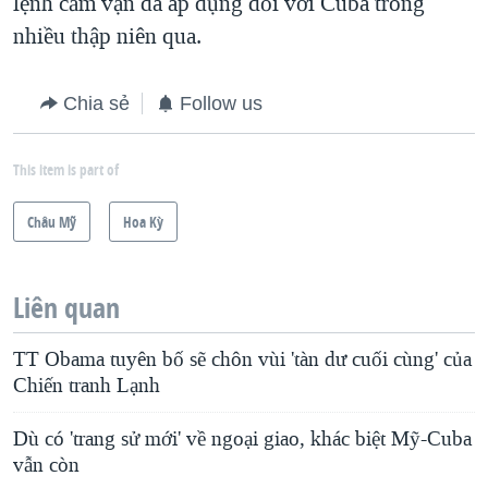
lệnh cấm vận đã áp dụng đối với Cuba trong
nhiều thập niên qua.
Chia sẻ
Follow us
This item is part of
Châu Mỹ
Hoa Kỳ
Liên quan
TT Obama tuyên bố sẽ chôn vùi 'tàn dư cuối cùng' của
Chiến tranh Lạnh
Dù có 'trang sử mới' về ngoại giao, khác biệt Mỹ-Cuba
vẫn còn