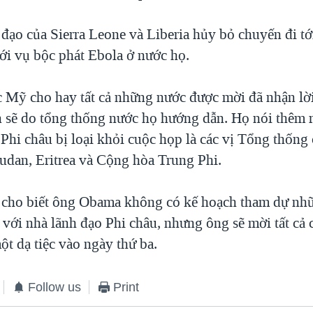
 đạo của Sierra Leone và Liberia hủy bỏ chuyến đi t
ới vụ bộc phát Ebola ở nước họ.
c Mỹ cho hay tất cả những nước được mời đã nhận lời
n sẽ do tổng thống nước họ hướng dẫn. Họ nói thêm r
Phi châu bị loại khỏi cuộc họp là các vị Tổng thống
dan, Eritrea và Cộng hòa Trung Phi.
 cho biết ông Obama không có kế hoạch tham dự nh
với nhà lãnh đạo Phi châu, nhưng ông sẽ mời tất cả 
t dạ tiệc vào ngày thứ ba.
Follow us
Print