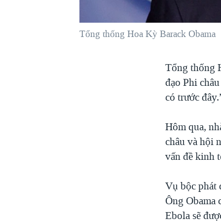
VIỆT NAM
NGƯ DÂN VIỆT VÀ LÀN SÓNG
Tổng thống Hoa Kỳ Barack Obama
TRỘM HẢI SÂM
BÊN KIA QUỐC LỘ: TIẾNG VỌNG
Tổng thống H
TỪ NÔNG THÔN MỸ
đạo Phi châu 
QUAN HỆ VIỆT MỸ
có trước đây.
Hôm qua, nhà
châu và hội 
vấn đề kinh t
Vụ bộc phát 
Ông Obama ch
Ebola sẽ được