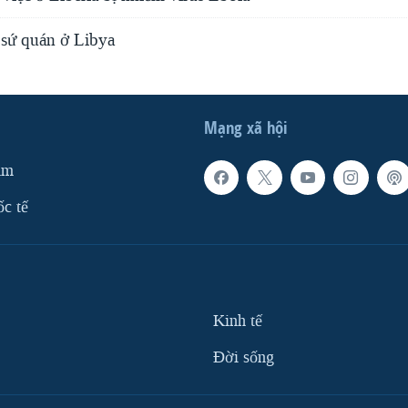
 sứ quán ở Libya
Mạng xã hội
am
ốc tế
Kinh tế
Ðời sống