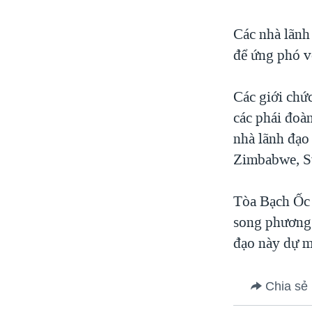
Các nhà lãnh
để ứng phó v
Các giới chứ
các phái đoà
nhà lãnh đạo 
Zimbabwe, Su
Tòa Bạch Ốc
song phương 
đạo này dự mộ
Chia sẻ