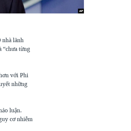
 nhà lãnh
à “chưa từng
hơn với Phi
quyết những
hảo luận.
nguy cơ nhiễm