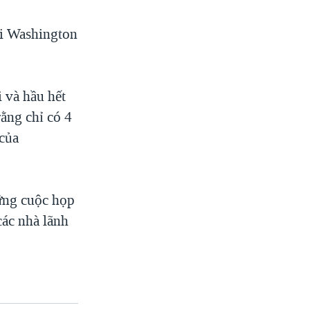
ới Washington
 và hầu hết
ằng chỉ có 4
 của
ững cuộc họp
các nhà lãnh