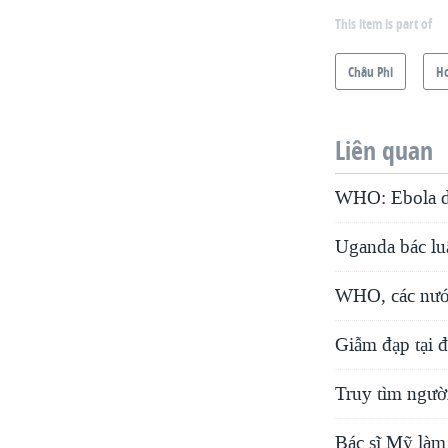
This item is part of
Châu Phi
H
Liên quan
WHO: Ebola di
Uganda bác lu
WHO, các nước
Giẫm đạp tại đ
Truy tìm người
Bác sĩ Mỹ làm 