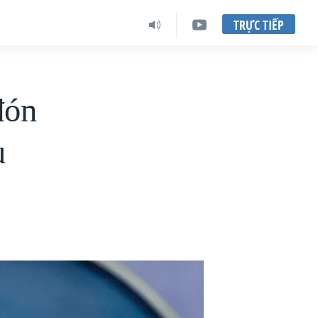
TRỰC TIẾP
đón
u