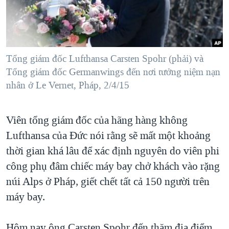
TẠI
VIDEO
"Tìm"
NGƯỜI VIỆT HẢI NGOẠI
HÀNH TRÌNH BẦU CỬ 2024
NGHE
ĐỜI SỐNG
MỘT NĂM CHIẾN TRANH TẠI DẢI GAZA
KINH TẾ
MẠNG XÃ HỘI
Tổng giám đốc Lufthansa Carsten Spohr (phải) và
GIẢI MÃ VÀNH ĐAI & CON ĐƯỜNG
KHOA HỌC
Tổng giám đốc Germanwings đến nơi tưởng niệm nạn
NGÀY TỊ NẠN THẾ GIỚI
nhân ở Le Vernet, Pháp, 2/4/15
SỨC KHOẺ
TRỊNH VĨNH BÌNH - NGƯỜI HẠ 'BÊN THẮNG CUỘC'
Ngôn ngữ khác
VĂN HOÁ
GROUND ZERO – XƯA VÀ NAY
Viên tổng giám đốc của hãng hàng không
THỂ THAO
CHI PHÍ CHIẾN TRANH AFGHANISTAN
Lufthansa của Đức nói rằng sẽ mất một khoảng
GIÁO DỤC
thời gian khá lâu để xác định nguyên do viên phi
CÁC GIÁ TRỊ CỘNG HÒA Ở VIỆT NAM
công phụ đâm chiếc máy bay chở khách vào rặng
THƯỢNG ĐỈNH TRUMP-KIM TẠI VIỆT NAM
núi Alps ở Pháp, giết chết tất cả 150 người trên
TRỊNH VĨNH BÌNH VS. CHÍNH PHỦ VIỆT NAM
máy bay.
NGƯ DÂN VIỆT VÀ LÀN SÓNG TRỘM HẢI SÂM
BÊN KIA QUỐC LỘ: TIẾNG VỌNG TỪ NÔNG THÔN MỸ
Hôm nay ông Carsten Spohr đến thăm địa điểm