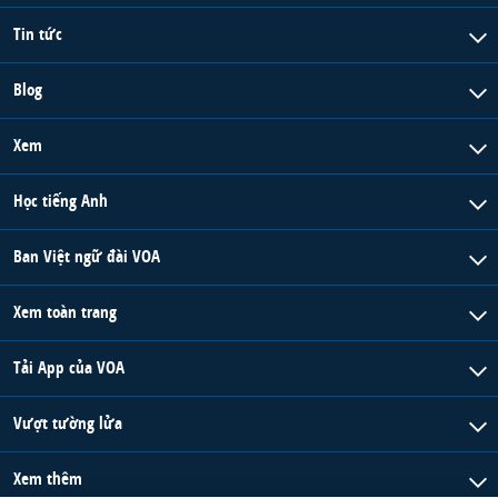
Tin tức
Blog
Xem
Học tiếng Anh
Ban Việt ngữ đài VOA
Xem toàn trang
Tải App của VOA
Vượt tường lửa
Xem thêm