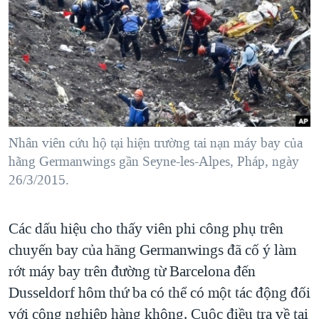
TẠI
VIDEO
"Tìm"
NGƯỜI VIỆT HẢI NGOẠI
HÀNH TRÌNH BẦU CỬ 2024
NGHE
ĐỜI SỐNG
MỘT NĂM CHIẾN TRANH TẠI DẢI GAZA
KINH TẾ
MẠNG XÃ HỘI
GIẢI MÃ VÀNH ĐAI & CON ĐƯỜNG
KHOA HỌC
NGÀY TỊ NẠN THẾ GIỚI
SỨC KHOẺ
TRỊNH VĨNH BÌNH - NGƯỜI HẠ 'BÊN THẮNG CUỘC'
Nhân viên cứu hộ tại hiện trường tai nạn máy bay của
Ngôn ngữ khác
VĂN HOÁ
GROUND ZERO – XƯA VÀ NAY
hãng Germanwings gần Seyne-les-Alpes, Pháp, ngày
THỂ THAO
26/3/2015.
CHI PHÍ CHIẾN TRANH AFGHANISTAN
GIÁO DỤC
CÁC GIÁ TRỊ CỘNG HÒA Ở VIỆT NAM
Các dấu hiệu cho thấy viên phi công phụ trên
THƯỢNG ĐỈNH TRUMP-KIM TẠI VIỆT NAM
chuyến bay của hãng Germanwings đã cố ý làm
TRỊNH VĨNH BÌNH VS. CHÍNH PHỦ VIỆT NAM
rớt máy bay trên đường từ Barcelona đến
NGƯ DÂN VIỆT VÀ LÀN SÓNG TRỘM HẢI SÂM
Dusseldorf hôm thứ ba có thể có một tác động đối
với công nghiệp hàng không. Cuộc điều tra về tai
BÊN KIA QUỐC LỘ: TIẾNG VỌNG TỪ NÔNG THÔN MỸ