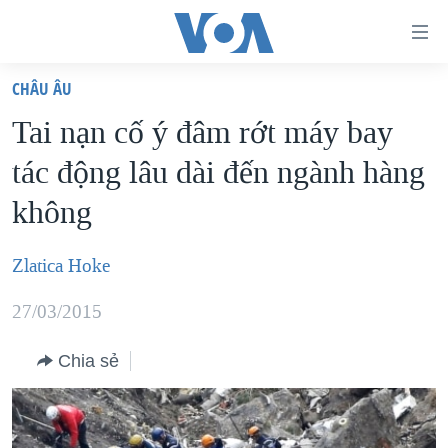
Đường
dẫn
CHÂU ÂU
truy
TRANG CHỦ
Tai nạn cố ý đâm rớt máy bay
cập
VIỆT NAM
tác động lâu dài đến ngành hàng
Tới
HOA KỲ
nội
không
BIỂN ĐÔNG
dung
THẾ GIỚI
chính
Zlatica Hoke
BLOG
Tới
27/03/2015
điều
DIỄN ĐÀN
hướng
MỤC
Chia sẻ
chính
CHUYÊN ĐỀ
TỰ DO BÁO CHÍ
Đi
HỌC TIẾNG ANH
VẠCH TRẦN TIN GIẢ
CHIẾN TRANH THƯƠNG MẠI CỦA MỸ: QUÁ KHỨ VÀ HIỆN
tới