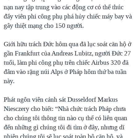
nạn nay tập trung vào các động cơ có thể thúc
QUAN HỆ VIỆT MỸ
đẩy viên phi công phụ phá hủy chiếc máy bay và
gây thiệt mạng cho 150 người.
Giới hữu trách Đức hôm qua đã lục soát căn hộ ở
gần Frankfurt của Andreas Lubitz, người Đức 27
tuổi, làm phi công phụ trên chiếc Airbus 320 đã
đâm vào rặng núi Alps ở Pháp hôm thứ ba tuần
này.
Phát ngôn viên cảnh sát Dusseldorf Markus
Niesczery cho biết: “Nhà chức trách Pháp chưa
cho chúng tôi thông tin nào cụ thể có liên quan
đến những gì chúng tôi đi tìm ở đây, nhưng dĩ
nhiên chúng tôi sẽ lục soát toàn bộ căn hộ, và