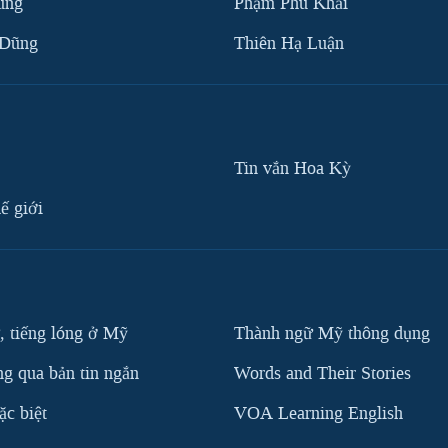
ùng
Phạm Phú Khải
 Dũng
Thiên Hạ Luận
Tin vắn Hoa Kỳ
ế giới
, tiếng lóng ở Mỹ
Thành ngữ Mỹ thông dụng
g qua bản tin ngắn
Words and Their Stories
c biệt
VOA Learning English