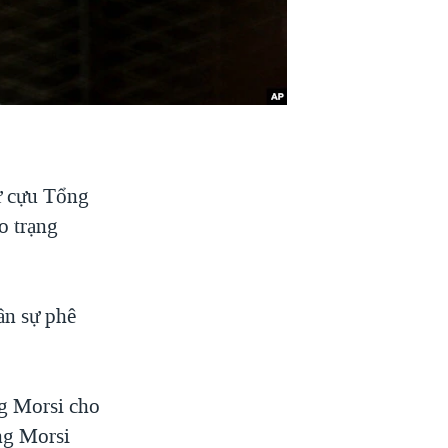
xử cựu Tổng
o trạng
ần sự phê
g Morsi cho
ng Morsi