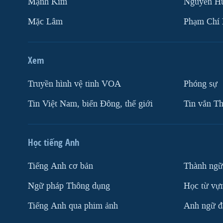
Mạnh Kim
Nguyễn H
Mặc Lâm
Phạm Chí
Xem
Truyền hình vệ tinh VOA
Phóng sự
Tin Việt Nam, biển Đông, thế giới
Tin vắn Th
Học tiếng Anh
Tiếng Anh cơ bản
Thành ngữ
Ngữ pháp Thông dụng
Học từ vựn
Tiếng Anh qua phim ảnh
Anh ngữ đặ