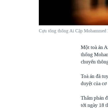
VIỆT NAM
NGƯ DÂN VIỆT VÀ LÀN SÓNG
TRỘM HẢI SÂM
BÊN KIA QUỐC LỘ: TIẾNG VỌNG
Cựu tổng thống Ai Cập Mohammed Mo
TỪ NÔNG THÔN MỸ
QUAN HỆ VIỆT MỸ
Một toà án A
thống Mohame
chuyển thông
Toà án đã tuy
duyệt của cơ
Thẩm phán đo
tới ngày 18 