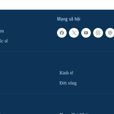
Mạng xã hội
am
ốc tế
Kinh tế
Ðời sống