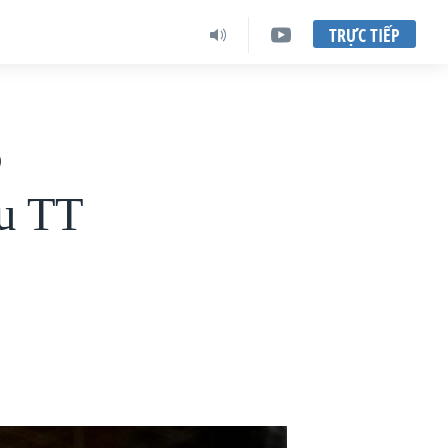
TRỰC TIẾP
6
ựu TT