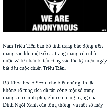
TẠI
VIDEO
"Tìm"
NGƯỜI VIỆT HẢI NGOẠI
HÀNH TRÌNH BẦU CỬ 2024
NGHE
ĐỜI SỐNG
MỘT NĂM CHIẾN TRANH TẠI DẢI GAZA
KINH TẾ
MẠNG XÃ HỘI
GIẢI MÃ VÀNH ĐAI & CON ĐƯỜNG
KHOA HỌC
NGÀY TỊ NẠN THẾ GIỚI
SỨC KHOẺ
Nam Triều Tiên ban bố tình trạng báo động trên
TRỊNH VĨNH BÌNH - NGƯỜI HẠ 'BÊN THẮNG CUỘC'
Ngôn ngữ khác
VĂN HOÁ
mạng sau khi một số các trang mạng của nhà
GROUND ZERO – XƯA VÀ NAY
THỂ THAO
nước và tư nhân bị tấn công vào lúc kỷ niệm ngày
CHI PHÍ CHIẾN TRANH AFGHANISTAN
bắt đầu cuộc chiến Triều Tiên.
GIÁO DỤC
CÁC GIÁ TRỊ CỘNG HÒA Ở VIỆT NAM
THƯỢNG ĐỈNH TRUMP-KIM TẠI VIỆT NAM
Bộ Khoa học ở Seoul cho biết những tin tặc
không rõ tung tích đã tấn công một số trang
TRỊNH VĨNH BÌNH VS. CHÍNH PHỦ VIỆT NAM
mạng của chính phủ, gồm có trang mạng của
NGƯ DÂN VIỆT VÀ LÀN SÓNG TRỘM HẢI SÂM
Dinh Ngói Xanh của tổng thống, và một số máy
BÊN KIA QUỐC LỘ: TIẾNG VỌNG TỪ NÔNG THÔN MỸ