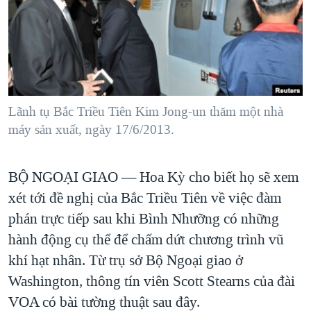
TẠI
VIDEO
"Tìm"
NGƯỜI VIỆT HẢI NGOẠI
HÀNH TRÌNH BẦU CỬ 2024
NGHE
ĐỜI SỐNG
MỘT NĂM CHIẾN TRANH TẠI DẢI GAZA
KINH TẾ
MẠNG XÃ HỘI
GIẢI MÃ VÀNH ĐAI & CON ĐƯỜNG
KHOA HỌC
NGÀY TỊ NẠN THẾ GIỚI
Lãnh tụ Bắc Triều Tiên Kim Jong-un thăm một nhà
SỨC KHOẺ
máy sản xuất, ngày 17/6/2013.
TRỊNH VĨNH BÌNH - NGƯỜI HẠ 'BÊN THẮNG CUỘC'
Ngôn ngữ khác
VĂN HOÁ
GROUND ZERO – XƯA VÀ NAY
THỂ THAO
BỘ NGOẠI GIAO —
Hoa Kỳ cho biết họ sẽ xem
CHI PHÍ CHIẾN TRANH AFGHANISTAN
GIÁO DỤC
xét tới đề nghị của Bắc Triều Tiên về việc đàm
CÁC GIÁ TRỊ CỘNG HÒA Ở VIỆT NAM
phán trực tiếp sau khi Bình Nhưỡng có những
THƯỢNG ĐỈNH TRUMP-KIM TẠI VIỆT NAM
hành động cụ thể để chấm dứt chương trình vũ
TRỊNH VĨNH BÌNH VS. CHÍNH PHỦ VIỆT NAM
khí hạt nhân. Từ trụ sở Bộ Ngoại giao ở
Washington, thông tín viên Scott Stearns của đài
NGƯ DÂN VIỆT VÀ LÀN SÓNG TRỘM HẢI SÂM
VOA có bài tường thuật sau đây.
BÊN KIA QUỐC LỘ: TIẾNG VỌNG TỪ NÔNG THÔN MỸ