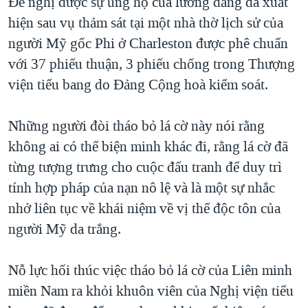
Đề nghị được sự ủng hộ của lưỡng đảng đã xuất
QUAN HỆ VIỆT MỸ
hiện sau vụ thảm sát tại một nhà thờ lịch sử của
người Mỹ gốc Phi ở Charleston được phê chuẩn
với 37 phiếu thuận, 3 phiếu chống trong Thượng
viện tiểu bang do Đảng Cộng hoà kiểm soát.
Những người đòi tháo bỏ lá cờ này nói rằng
không ai có thể biện minh khác đi, rằng lá cờ đã
từng tượng trưng cho cuộc đấu tranh để duy trì
tính hợp pháp của nạn nô lệ và là một sự nhắc
nhở liên tục về khái niệm về vị thế độc tôn của
người Mỹ da trắng.
Nỗ lực hối thúc việc tháo bỏ lá cờ của Liên minh
miền Nam ra khỏi khuôn viên của Nghị viện tiểu