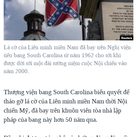
TẠI
VIDEO
"Tìm"
NGƯỜI VIỆT HẢI NGOẠI
HÀNH TRÌNH BẦU CỬ 2024
NGHE
ĐỜI SỐNG
MỘT NĂM CHIẾN TRANH TẠI DẢI GAZA
KINH TẾ
MẠNG XÃ HỘI
GIẢI MÃ VÀNH ĐAI & CON ĐƯỜNG
KHOA HỌC
NGÀY TỊ NẠN THẾ GIỚI
Lá cờ của Liên minh miền Nam đã bay trên Nghị viện
SỨC KHOẺ
tiểu bang South Carolina từ năm 1962 cho tới khi
TRỊNH VĨNH BÌNH - NGƯỜI HẠ 'BÊN THẮNG CUỘC'
Ngôn ngữ khác
VĂN HOÁ
được dời tới một đài tưởng niệm cuộc Nội chiến vào
GROUND ZERO – XƯA VÀ NAY
năm 2000.
THỂ THAO
CHI PHÍ CHIẾN TRANH AFGHANISTAN
GIÁO DỤC
CÁC GIÁ TRỊ CỘNG HÒA Ở VIỆT NAM
Thượng viện bang South Carolina biểu quyết để
tháo gỡ lá cờ của Liên minh miền Nam thời Nội
THƯỢNG ĐỈNH TRUMP-KIM TẠI VIỆT NAM
chiến Mỹ, đã bay trên khuôn viên tòa nhà lập
TRỊNH VĨNH BÌNH VS. CHÍNH PHỦ VIỆT NAM
pháp của bang này hơn 50 năm qua.
NGƯ DÂN VIỆT VÀ LÀN SÓNG TRỘM HẢI SÂM
BÊN KIA QUỐC LỘ: TIẾNG VỌNG TỪ NÔNG THÔN MỸ