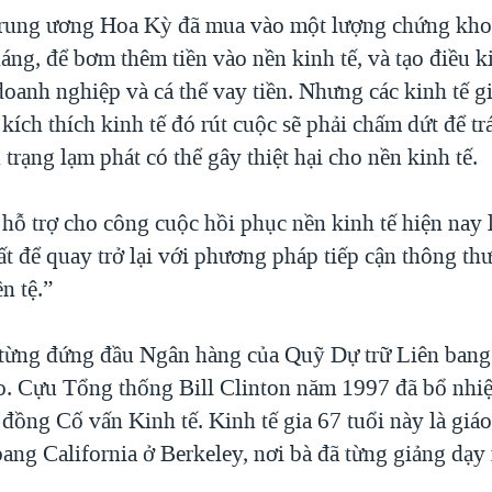
ung ương Hoa Kỳ đã mua vào một lượng chứng khoán
háng, để bơm thêm tiền vào nền kinh tế, và tạo điều 
oanh nghiệp và cá thể vay tiền. Nhưng các kinh tế g
kích thích kinh tế đó rút cuộc sẽ phải chấm dứt để t
 trạng lạm phát có thể gây thiệt hại cho nền kinh tế.
 hỗ trợ cho công cuộc hồi phục nền kinh tế hiện nay
ất để quay trở lại với phương pháp tiếp cận thông t
n tệ.”
 từng đứng đầu Ngân hàng của Quỹ Dự trữ Liên bang
o. Cựu Tổng thống Bill Clinton năm 1997 đã bổ nhi
đồng Cố vấn Kinh tế. Kinh tế gia 67 tuổi này là giá
bang California ở Berkeley, nơi bà đã từng giảng dạy