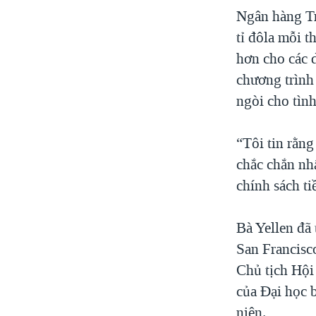
Ngân hàng Tr
tỉ đôla mỗi t
hơn cho các d
chương trình 
ngòi cho tình
“Tôi tin rằng
chắc chắn nh
chính sách tiề
Bà Yellen đã
San Francisc
Chủ tịch Hội 
của Ðại học 
niên.