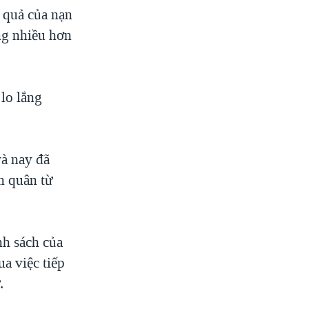
 quả của nạn
ọng nhiều hơn
lo lắng
và nay đã
h quân từ
nh sách của
a việc tiếp
.