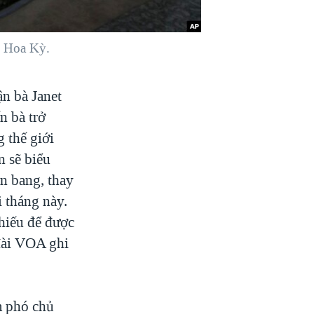
g Hoa Kỳ.
n bà Janet
n bà trở
 thế giới
n sẽ biểu
ên bang, thay
 tháng này.
phiếu để được
đài VOA ghi
êm phó chủ