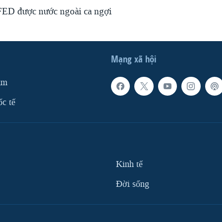
FED được nước ngoài ca ngợi
Mạng xã hội
am
ốc tế
Kinh tế
Ðời sống