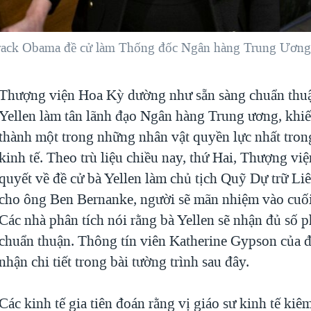
arack Obama đề cử làm Thống đốc Ngân hàng Trung Ươn
Thượng viện Hoa Kỳ dường như sẵn sàng chuẩn thuậ
Yellen làm tân lãnh đạo Ngân hàng Trung ương, khiế
thành một trong những nhân vật quyền lực nhất trong
kinh tế. Theo trù liệu chiều nay, thứ Hai, Thượng việ
quyết về đề cử bà Yellen làm chủ tịch Quỹ Dự trữ Li
cho ông Ben Bernanke, người sẽ mãn nhiệm vào cuối
Các nhà phân tích nói rằng bà Yellen sẽ nhận đủ số 
chuẩn thuận. Thông tín viên Katherine Gypson của 
nhận chi tiết trong bài tường trình sau đây.
Các kinh tế gia tiên đoán rằng vị giáo sư kinh tế ki