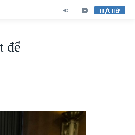
TRỰC TIẾP
t để