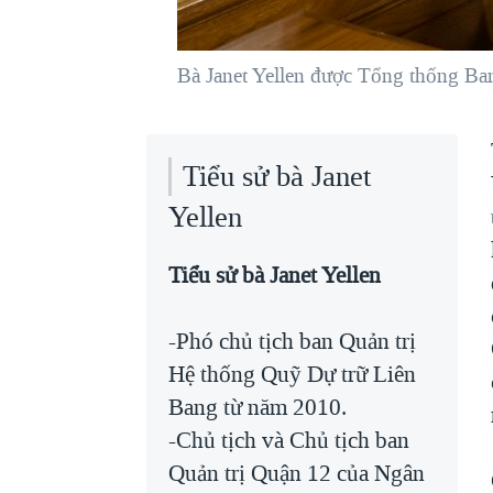
VIỆT NAM
NGƯ DÂN VIỆT VÀ LÀN SÓNG
Bà Janet Yellen được Tổng thống B
TRỘM HẢI SÂM
BÊN KIA QUỐC LỘ: TIẾNG VỌNG
TỪ NÔNG THÔN MỸ
Tiểu sử bà Janet
QUAN HỆ VIỆT MỸ
Yellen
Tiểu sử bà Janet Yellen
-Phó chủ tịch ban Quản trị
Hệ thống Quỹ Dự trữ Liên
Bang từ năm 2010.
-Chủ tịch và Chủ tịch ban
Quản trị Quận 12 của Ngân