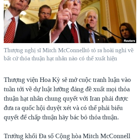
TẠI
VIDEO
"Tìm"
NGƯỜI VIỆT HẢI NGOẠI
HÀNH TRÌNH BẦU CỬ 2024
NGHE
ĐỜI SỐNG
MỘT NĂM CHIẾN TRANH TẠI DẢI GAZA
KINH TẾ
MẠNG XÃ HỘI
GIẢI MÃ VÀNH ĐAI & CON ĐƯỜNG
KHOA HỌC
NGÀY TỊ NẠN THẾ GIỚI
Thượng nghị sĩ Mitch McConnelltỏ tỏ ra hoài nghi về
SỨC KHOẺ
bất cứ thỏa thuận hạt nhân nào có thể xuất hiện
TRỊNH VĨNH BÌNH - NGƯỜI HẠ 'BÊN THẮNG CUỘC'
Ngôn ngữ khác
VĂN HOÁ
GROUND ZERO – XƯA VÀ NAY
THỂ THAO
Thượng viện Hoa Kỳ sẽ mở cuộc tranh luận vào
CHI PHÍ CHIẾN TRANH AFGHANISTAN
GIÁO DỤC
tuần tới về dự luật lưỡng đảng đề xuất mọi thỏa
CÁC GIÁ TRỊ CỘNG HÒA Ở VIỆT NAM
thuận hạt nhân chung quyết với Iran phải được
THƯỢNG ĐỈNH TRUMP-KIM TẠI VIỆT NAM
đưa ra quốc hội duyệt xét và có thể phải biểu
TRỊNH VĨNH BÌNH VS. CHÍNH PHỦ VIỆT NAM
quyết để chấp thuận hãy bác bỏ thỏa thuận.
NGƯ DÂN VIỆT VÀ LÀN SÓNG TRỘM HẢI SÂM
Trưởng khối Đa số Cộng hòa Mitch McConnell
BÊN KIA QUỐC LỘ: TIẾNG VỌNG TỪ NÔNG THÔN MỸ