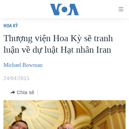
Đường
dẫn
HOA KỲ
truy
TRANG CHỦ
Thượng viện Hoa Kỳ sẽ tranh
cập
VIỆT NAM
luận về dự luật Hạt nhân Iran
Tới
HOA KỲ
nội
BIỂN ĐÔNG
Michael Bowman
dung
THẾ GIỚI
chính
24/04/2015
BLOG
Tới
điều
Chia sẻ
DIỄN ĐÀN
hướng
MỤC
chính
CHUYÊN ĐỀ
TỰ DO BÁO CHÍ
Đi
HỌC TIẾNG ANH
VẠCH TRẦN TIN GIẢ
CHIẾN TRANH THƯƠNG MẠI CỦA MỸ: QUÁ KHỨ VÀ HIỆN
tới