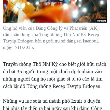
TẠI
VIDEO
"Tìm"
NGƯỜI VIỆT HẢI NGOẠI
HÀNH TRÌNH BẦU CỬ 2024
NGHE
ĐỜI SỐNG
MỘT NĂM CHIẾN TRANH TẠI DẢI GAZA
KINH TẾ
MẠNG XÃ HỘI
Ủng hộ viên của Đảng Công lý và Phát triển (AK),
GIẢI MÃ VÀNH ĐAI & CON ĐƯỜNG
KHOA HỌC
cầmchân dung của Tổng thống Thổ Nhĩ Kỳ Recep
NGÀY TỊ NẠN THẾ GIỚI
Tayyip Erdogan bên ngoài trụ sở đảng tại Istanbul,
SỨC KHOẺ
TRỊNH VĨNH BÌNH - NGƯỜI HẠ 'BÊN THẮNG CUỘC'
ngày 2/11/2015.
Ngôn ngữ khác
VĂN HOÁ
GROUND ZERO – XƯA VÀ NAY
THỂ THAO
Truyền thông Thổ Nhĩ Kỳ cho biết giới hữu trách
CHI PHÍ CHIẾN TRANH AFGHANISTAN
GIÁO DỤC
đã bắt 35 người trong một chiến dịch nhắm vào
CÁC GIÁ TRỊ CỘNG HÒA Ở VIỆT NAM
những người ủng hộ một giáo sĩ bị tố cáo là tìm
THƯỢNG ĐỈNH TRUMP-KIM TẠI VIỆT NAM
cách lật đổ Tổng thống Recep Tayyip Erdogan.
TRỊNH VĨNH BÌNH VS. CHÍNH PHỦ VIỆT NAM
NGƯ DÂN VIỆT VÀ LÀN SÓNG TRỘM HẢI SÂM
Những vụ lục soát tại thành phố Izmir ở duyên
hải phía tây diễn ra hai ngày sau khi đảng Công
BÊN KIA QUỐC LỘ: TIẾNG VỌNG TỪ NÔNG THÔN MỸ