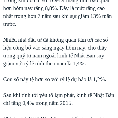
Trong khi đó chỉ số TOPIX mang tính bao quát
QUAN HỆ VIỆT MỸ
hơn hôm nay tăng 8,8%. Đây là mức tăng cao
nhất trong hơn 7 năm sau khi sụt giảm 13% tuần
trước.
Nhiều nhà đầu tư đã không quan tâm tới các số
liệu công bố vào sáng ngày hôm nay, cho thấy
trong quý tư năm ngoái kinh tế Nhật Bản suy
giảm với tỷ lệ tính theo năm là 1,4%.
Con số này tệ hơn so với tỷ lệ dự báo là 1,2%.
Sau khi tính tới yếu tố lạm phát, kinh tế Nhật Bản
chỉ tăng 0,4% trong năm 2015.