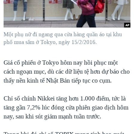
TẠI
VIDEO
"Tìm"
NGƯỜI VIỆT HẢI NGOẠI
HÀNH TRÌNH BẦU CỬ 2024
NGHE
ĐỜI SỐNG
MỘT NĂM CHIẾN TRANH TẠI DẢI GAZA
KINH TẾ
MẠNG XÃ HỘI
Một phụ nữ đi ngang qua cửa hàng quần áo tại khu
GIẢI MÃ VÀNH ĐAI & CON ĐƯỜNG
KHOA HỌC
phố mua sắm ở Tokyo, ngày 15/2/2016.
NGÀY TỊ NẠN THẾ GIỚI
SỨC KHOẺ
TRỊNH VĨNH BÌNH - NGƯỜI HẠ 'BÊN THẮNG CUỘC'
Ngôn ngữ khác
VĂN HOÁ
Giá cổ phiếu ở Tokyo hôm nay hồi phục một
GROUND ZERO – XƯA VÀ NAY
cách ngoạn mục, dù các dữ liệu tệ hơn dự báo cho
THỂ THAO
CHI PHÍ CHIẾN TRANH AFGHANISTAN
thấy nền kinh tế Nhật Bản tiếp tục co cụm.
GIÁO DỤC
CÁC GIÁ TRỊ CỘNG HÒA Ở VIỆT NAM
Chỉ số chính Nikkei tăng hơn 1.000 điểm, tức là
THƯỢNG ĐỈNH TRUMP-KIM TẠI VIỆT NAM
tăng gần 7,2% lúc đóng cửa phiên giao dịch hôm
TRỊNH VĨNH BÌNH VS. CHÍNH PHỦ VIỆT NAM
nay, sau khi sút giảm mạnh tuần trước.
NGƯ DÂN VIỆT VÀ LÀN SÓNG TRỘM HẢI SÂM
BÊN KIA QUỐC LỘ: TIẾNG VỌNG TỪ NÔNG THÔN MỸ