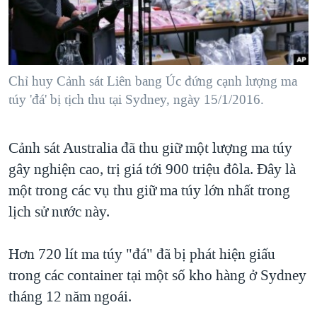
TẠI
VIDEO
"Tìm"
NGƯỜI VIỆT HẢI NGOẠI
HÀNH TRÌNH BẦU CỬ 2024
NGHE
ĐỜI SỐNG
MỘT NĂM CHIẾN TRANH TẠI DẢI GAZA
KINH TẾ
MẠNG XÃ HỘI
Chỉ huy Cảnh sát Liên bang Úc đứng cạnh lượng ma
GIẢI MÃ VÀNH ĐAI & CON ĐƯỜNG
KHOA HỌC
túy 'đá' bị tịch thu tại Sydney, ngày 15/1/2016.
NGÀY TỊ NẠN THẾ GIỚI
SỨC KHOẺ
TRỊNH VĨNH BÌNH - NGƯỜI HẠ 'BÊN THẮNG CUỘC'
Ngôn ngữ khác
VĂN HOÁ
Cảnh sát Australia đã thu giữ một lượng ma túy
GROUND ZERO – XƯA VÀ NAY
gây nghiện cao, trị giá tới 900 triệu đôla. Đây là
THỂ THAO
CHI PHÍ CHIẾN TRANH AFGHANISTAN
một trong các vụ thu giữ ma túy lớn nhất trong
GIÁO DỤC
CÁC GIÁ TRỊ CỘNG HÒA Ở VIỆT NAM
lịch sử nước này.
THƯỢNG ĐỈNH TRUMP-KIM TẠI VIỆT NAM
Hơn 720 lít ma túy "đá" đã bị phát hiện giấu
TRỊNH VĨNH BÌNH VS. CHÍNH PHỦ VIỆT NAM
trong các container tại một số kho hàng ở Sydney
NGƯ DÂN VIỆT VÀ LÀN SÓNG TRỘM HẢI SÂM
tháng 12 năm ngoái.
BÊN KIA QUỐC LỘ: TIẾNG VỌNG TỪ NÔNG THÔN MỸ