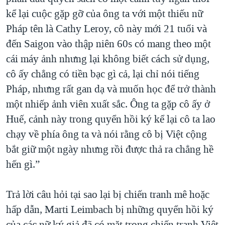
kể lại cuộc gặp gỡ của ông ta với một thiếu nữ
Pháp tên là Cathy Leroy, cô này mới 21 tuổi và
đến Saigon vào thập niên 60s có mang theo một
cái máy ảnh nhưng lại không biết cách sử dụng,
cô ấy chẳng có tiền bạc gì cả, lại chỉ nói tiếng
Pháp, nhưng rất gan dạ và muốn học để trở thành
một nhiếp ảnh viên xuất sắc. Ông ta gặp cô ấy ở
Huế, cảnh này trong quyển hồi ký kể lại cô ta lao
chạy về phía ông ta và nói rằng cô bị Việt cộng
bắt giữ một ngày nhưng rồi được thả ra chẳng hề
hến gì.”
Trả lời câu hỏi tại sao lại bị chiến tranh mê hoặc
hấp dẫn, Marti Leimbach bị những quyển hồi ký
của các nữ ký giả đã có mặt trong chiến tranh Việt