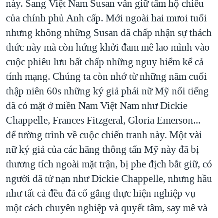
này. Sang Việt Nam Susan vẫn giữ tấm hộ chiếu
của chính phủ Anh cấp. Mới ngoài hai mưoi tuổi
nhưng không những Susan đã chấp nhận sự thách
thức này mà còn hứng khởi đam mê lao mình vào
cuộc phiêu lưu bất chấp những nguy hiểm kể cả
tính mạng. Chúng ta còn nhớ từ những năm cuối
thập niên 60s những ký giả phái nữ Mỹ nổi tiếng
đã có mặt ở miền Nam Việt Nam như Dickie
Chappelle, Frances Fitzgeral, Gloria Emerson...
để tường trình về cuộc chiến tranh này. Một vài
nữ ký giả của các hãng thông tấn Mỹ này đã bị
thương tích ngoài mặt trận, bị phe địch bắt giữ, có
người đã tử nạn như Dickie Chappelle, nhưng hầu
như tất cả đều đã cố gắng thực hiện nghiệp vụ
một cách chuyên nghiệp và quyết tâm, say mê và