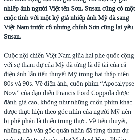
nhiếp ảnh người Việt tên Sơn. Susan cũng có một
QUAN HỆ VIỆT MỸ
cuộc tình với một ký giả nhiếp ảnh Mỹ đã sang
Việt Nam trước cô nhưng chính Sơn cũng lại yêu
Susan.
Cuộc nội chiến Việt Nam giữa hai phe quốc cộng
với sự tham dự của Mỹ đã từng là đề tài của cả
điện ảnh lẫn tiểu thuyết Mỹ trong hai thập niên
80s và 90s. Về điện ảnh, cuốn phim “Apocalypse
Now” của đạo diễn Francis Ford Coppola được
đánh giá cao, không như những cuốn phim khác
được thực hiện theo góc nhìn của người Mỹ nên
bị phê phán là thiếu trung thực. Về tiểu thuyết,
những nhà văn gốc quân nhân đã từng tham dự
cuộc chiến tranh này như Michael Herr, Philip