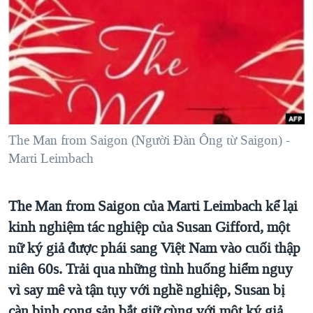
TẠI
VIDEO
"Tìm"
NGƯỜI VIỆT HẢI NGOẠI
HÀNH TRÌNH BẦU CỬ 2024
NGHE
ĐỜI SỐNG
MỘT NĂM CHIẾN TRANH TẠI DẢI GAZA
KINH TẾ
MẠNG XÃ HỘI
GIẢI MÃ VÀNH ĐAI & CON ĐƯỜNG
KHOA HỌC
NGÀY TỊ NẠN THẾ GIỚI
SỨC KHOẺ
TRỊNH VĨNH BÌNH - NGƯỜI HẠ 'BÊN THẮNG CUỘC'
The Man from Saigon (Người Đàn Ông từ Saigon) -
Ngôn ngữ khác
VĂN HOÁ
GROUND ZERO – XƯA VÀ NAY
Marti Leimbach
THỂ THAO
CHI PHÍ CHIẾN TRANH AFGHANISTAN
GIÁO DỤC
The Man from Saigon của Marti Leimbach kể lại
CÁC GIÁ TRỊ CỘNG HÒA Ở VIỆT NAM
kinh nghiệm tác nghiệp của Susan Gifford, một
THƯỢNG ĐỈNH TRUMP-KIM TẠI VIỆT NAM
nữ ký giả được phái sang Việt Nam vào cuối thập
TRỊNH VĨNH BÌNH VS. CHÍNH PHỦ VIỆT NAM
niên 60s. Trải qua những tình huống hiểm nguy
NGƯ DÂN VIỆT VÀ LÀN SÓNG TRỘM HẢI SÂM
vì say mê và tận tụy với nghề nghiệp, Susan bị
BÊN KIA QUỐC LỘ: TIẾNG VỌNG TỪ NÔNG THÔN MỸ
càn binh cọng sản bắt giữ cùng với một ký giả