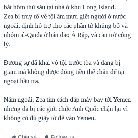
bắt hôm thứ sáu tại nhà ở khu Long Island.
QUAN HỆ VIỆT MỸ
Zea bị truy tố về tội âm mưu giết người ở nước
ngoài, định hỗ trợ cho các phần tử khủng bố và
nhóm al-Qaida ở bán đảo Ả Rập, và cản trở công
lý.
Đương sự đã khai vô tội trước tòa và đang bị
giam mà không được đóng tiền thế chân để tại
ngoại hầu tra.
Năm ngoái, Zea tìm cách đáp máy bay tới Yemen
nhưng đã bị các giới chức Anh Quốc chận lại vì
không có đủ giấy tờ để vào Yemen.
Chia sẻ
Follow us