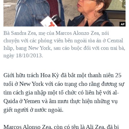
TẠI
VIDEO
"Tìm"
NGƯỜI VIỆT HẢI NGOẠI
HÀNH TRÌNH BẦU CỬ 2024
NGHE
ĐỜI SỐNG
MỘT NĂM CHIẾN TRANH TẠI DẢI GAZA
KINH TẾ
MẠNG XÃ HỘI
Bà Sandra Zea, mẹ của Marcos Alonzo Zea, nói
GIẢI MÃ VÀNH ĐAI & CON ĐƯỜNG
KHOA HỌC
chuyện với các phóng viên bên ngoài tòa án ở Central
NGÀY TỊ NẠN THẾ GIỚI
Islip, bang New York, sau cáo buộc đối với con trai bà,
SỨC KHOẺ
TRỊNH VĨNH BÌNH - NGƯỜI HẠ 'BÊN THẮNG CUỘC'
ngày 18/10/2013.
Ngôn ngữ khác
VĂN HOÁ
GROUND ZERO – XƯA VÀ NAY
THỂ THAO
Giới hữu trách Hoa Kỳ đã bắt một thanh niên 25
CHI PHÍ CHIẾN TRANH AFGHANISTAN
GIÁO DỤC
tuổi ở New York với cáo trạng cho rằng đương sự
CÁC GIÁ TRỊ CỘNG HÒA Ở VIỆT NAM
tìm cách gia nhập một tổ chức có liên hệ với al-
THƯỢNG ĐỈNH TRUMP-KIM TẠI VIỆT NAM
Qaida ở Yemen và âm mưu thực hiện những vụ
TRỊNH VĨNH BÌNH VS. CHÍNH PHỦ VIỆT NAM
giết người ở nước ngoài.
NGƯ DÂN VIỆT VÀ LÀN SÓNG TRỘM HẢI SÂM
Marcos Alonso Zea, còn có tên là Ali Zea, đã bị
BÊN KIA QUỐC LỘ: TIẾNG VỌNG TỪ NÔNG THÔN MỸ