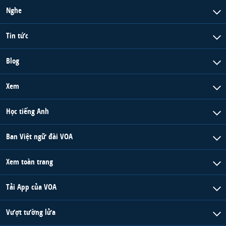
Nghe
Tin tức
Blog
Xem
Học tiếng Anh
Ban Việt ngữ đài VOA
Xem toàn trang
Tải App của VOA
Vượt tường lửa