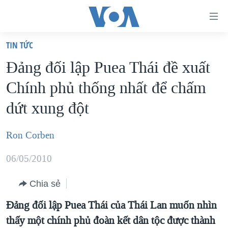
Đường
dẫn
TIN TỨC
truy
TRANG CHỦ
Đảng đối lập Puea Thái đề xuất
cập
VIỆT NAM
Chính phủ thống nhất để chấm
Tới
HOA KỲ
nội
dứt xung đột
BIỂN ĐÔNG
dung
THẾ GIỚI
chính
Ron Corben
BLOG
Tới
06/05/2010
điều
DIỄN ĐÀN
hướng
MỤC
Chia sẻ
chính
CHUYÊN ĐỀ
Đảng đối lập Puea Thái của Thái Lan muốn nhìn
TỰ DO BÁO CHÍ
Đi
thấy một chính phủ đoàn kết dân tộc được thành
HỌC TIẾNG ANH
VẠCH TRẦN TIN GIẢ
CHIẾN TRANH THƯƠNG MẠI CỦA MỸ: QUÁ KHỨ VÀ HIỆN
tới