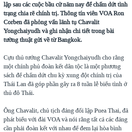
TẠI
lập sau các cuộc bầu cử năm nay để chấm dứt tình
VIDEO
"Tìm"
NGƯỜI VIỆT HẢI NGOẠI
trạng chia rẽ chính trị. Thông tín viên VOA Ron
HÀNH TRÌNH BẦU CỬ 2024
NGHE
ĐỜI SỐNG
Corben đã phỏng vấn lãnh tụ Chavalit
MỘT NĂM CHIẾN TRANH TẠI DẢI GAZA
KINH TẾ
Yongchaiyudh và ghi nhận chi tiết trong bài
MẠNG XÃ HỘI
GIẢI MÃ VÀNH ĐAI & CON ĐƯỜNG
tường thuật gửi về từ Bangkok.
KHOA HỌC
NGÀY TỊ NẠN THẾ GIỚI
SỨC KHOẺ
TRỊNH VĨNH BÌNH - NGƯỜI HẠ 'BÊN THẮNG CUỘC'
Cựu thủ tướng Chavalit Yongchaiyudh cho rằng
Ngôn ngữ khác
VĂN HOÁ
một chính phủ đoàn kết dân tộc là một phương
GROUND ZERO – XƯA VÀ NAY
THỂ THAO
sách để chấm dứt chu kỳ xung đột chính trị của
CHI PHÍ CHIẾN TRANH AFGHANISTAN
GIÁO DỤC
Thái Lan đã góp phần gây ra 8 tuần lễ biểu tình ở
CÁC GIÁ TRỊ CỘNG HÒA Ở VIỆT NAM
thủ đô Thái.
THƯỢNG ĐỈNH TRUMP-KIM TẠI VIỆT NAM
TRỊNH VĨNH BÌNH VS. CHÍNH PHỦ VIỆT NAM
Ông Chavalit, chủ tịch đảng đối lập Puea Thai, đã
phát biểu với đài VOA và nói rằng tất cả các đảng
NGƯ DÂN VIỆT VÀ LÀN SÓNG TRỘM HẢI SÂM
cần phải đoàn kết với nhau để đem lại hòa bình
BÊN KIA QUỐC LỘ: TIẾNG VỌNG TỪ NÔNG THÔN MỸ