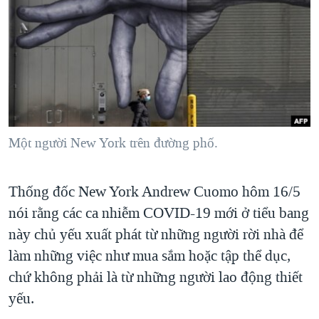
TẠI
VIDEO
"Tìm"
NGƯỜI VIỆT HẢI NGOẠI
HÀNH TRÌNH BẦU CỬ 2024
NGHE
ĐỜI SỐNG
MỘT NĂM CHIẾN TRANH TẠI DẢI GAZA
KINH TẾ
MẠNG XÃ HỘI
GIẢI MÃ VÀNH ĐAI & CON ĐƯỜNG
KHOA HỌC
NGÀY TỊ NẠN THẾ GIỚI
SỨC KHOẺ
TRỊNH VĨNH BÌNH - NGƯỜI HẠ 'BÊN THẮNG CUỘC'
Một người New York trên đường phố.
Ngôn ngữ khác
VĂN HOÁ
GROUND ZERO – XƯA VÀ NAY
THỂ THAO
CHI PHÍ CHIẾN TRANH AFGHANISTAN
Thống đốc New York Andrew Cuomo hôm 16/5
GIÁO DỤC
CÁC GIÁ TRỊ CỘNG HÒA Ở VIỆT NAM
nói rằng các ca nhiễm COVID-19 mới ở tiểu bang
này chủ yếu xuất phát từ những người rời nhà để
THƯỢNG ĐỈNH TRUMP-KIM TẠI VIỆT NAM
làm những việc như mua sắm hoặc tập thể dục,
TRỊNH VĨNH BÌNH VS. CHÍNH PHỦ VIỆT NAM
chứ không phải là từ những người lao động thiết
NGƯ DÂN VIỆT VÀ LÀN SÓNG TRỘM HẢI SÂM
yếu.
BÊN KIA QUỐC LỘ: TIẾNG VỌNG TỪ NÔNG THÔN MỸ