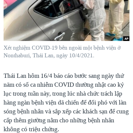
TẠI
VIDEO
"Tìm"
NGƯỜI VIỆT HẢI NGOẠI
HÀNH TRÌNH BẦU CỬ 2024
NGHE
ĐỜI SỐNG
MỘT NĂM CHIẾN TRANH TẠI DẢI GAZA
KINH TẾ
MẠNG XÃ HỘI
GIẢI MÃ VÀNH ĐAI & CON ĐƯỜNG
KHOA HỌC
NGÀY TỊ NẠN THẾ GIỚI
Xét nghiệm COVID-19 bên ngoài một bệnh viện ở
SỨC KHOẺ
Nonthaburi, Thái Lan, ngày 10/4/2021.
TRỊNH VĨNH BÌNH - NGƯỜI HẠ 'BÊN THẮNG CUỘC'
Ngôn ngữ khác
VĂN HOÁ
GROUND ZERO – XƯA VÀ NAY
THỂ THAO
Thái Lan hôm 16/4 báo cáo bước sang ngày thứ
CHI PHÍ CHIẾN TRANH AFGHANISTAN
GIÁO DỤC
năm có số ca nhiễm COVID thường nhật cao kỷ
CÁC GIÁ TRỊ CỘNG HÒA Ở VIỆT NAM
lục trong tuần này, trong lúc nhà chức trách lập
THƯỢNG ĐỈNH TRUMP-KIM TẠI VIỆT NAM
hàng ngàn bệnh viện dã chiến để đối phó với làn
TRỊNH VĨNH BÌNH VS. CHÍNH PHỦ VIỆT NAM
sóng bệnh nhân và sắp xếp các khách sạn để cung
cấp thêm giường nằm cho những bệnh nhân
NGƯ DÂN VIỆT VÀ LÀN SÓNG TRỘM HẢI SÂM
không có triệu chứng.
BÊN KIA QUỐC LỘ: TIẾNG VỌNG TỪ NÔNG THÔN MỸ