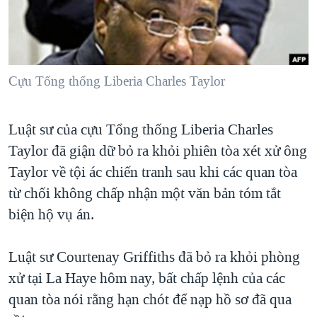
TẠI
VIDEO
"Tìm"
NGƯỜI VIỆT HẢI NGOẠI
HÀNH TRÌNH BẦU CỬ 2024
NGHE
ĐỜI SỐNG
MỘT NĂM CHIẾN TRANH TẠI DẢI GAZA
KINH TẾ
MẠNG XÃ HỘI
Cựu Tổng thống Liberia Charles Taylor
GIẢI MÃ VÀNH ĐAI & CON ĐƯỜNG
KHOA HỌC
NGÀY TỊ NẠN THẾ GIỚI
SỨC KHOẺ
Luật sư của cựu Tổng thống Liberia Charles
TRỊNH VĨNH BÌNH - NGƯỜI HẠ 'BÊN THẮNG CUỘC'
Ngôn ngữ khác
VĂN HOÁ
Taylor đã giận dữ bỏ ra khỏi phiên tòa xét xử ông
GROUND ZERO – XƯA VÀ NAY
THỂ THAO
Taylor về tội ác chiến tranh sau khi các quan tòa
CHI PHÍ CHIẾN TRANH AFGHANISTAN
từ chối không chấp nhận một văn bản tóm tắt
GIÁO DỤC
CÁC GIÁ TRỊ CỘNG HÒA Ở VIỆT NAM
biện hộ vụ án.
THƯỢNG ĐỈNH TRUMP-KIM TẠI VIỆT NAM
Luật sư Courtenay Griffiths đã bỏ ra khỏi phòng
TRỊNH VĨNH BÌNH VS. CHÍNH PHỦ VIỆT NAM
xử tại La Haye hôm nay, bất chấp lệnh của các
NGƯ DÂN VIỆT VÀ LÀN SÓNG TRỘM HẢI SÂM
quan tòa nói rằng hạn chót để nạp hồ sơ đã qua
BÊN KIA QUỐC LỘ: TIẾNG VỌNG TỪ NÔNG THÔN MỸ