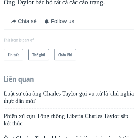
Ông Taylor bác bỏ tất cả các cáo trạng.
Chia sẻ
Follow us
This item is part of
Tin tức
Thế giới
Châu Phi
Liên quan
Luật sư của ông Charles Taylor gọi vụ xử là 'chủ nghĩa
thực dân mới'
Phiên xử cựu Tổng thống Liberia Charles Taylor sắp
kết thúc