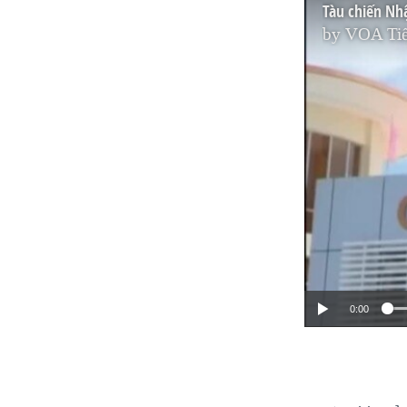
Tàu chiến Nhậ
by
VOA Tiế
0:00