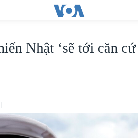
hiến Nhật ‘sẽ tới căn c
’