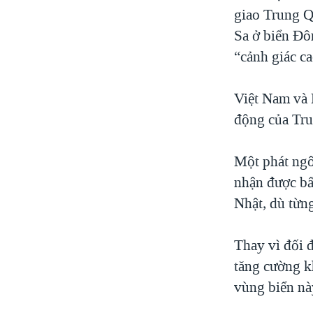
giao Trung 
Sa ở biển Đô
“cảnh giác ca
Việt Nam và P
động của Tr
Một phát ngô
nhận được bấ
Nhật, dù từn
Thay vì đối 
tăng cường k
vùng biển nà