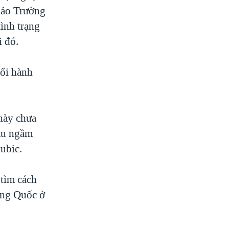
đảo Trường
ình trạng
i đó.
đối hành
này chưa
tàu ngầm
ubic.
 tìm cách
rung Quốc ở