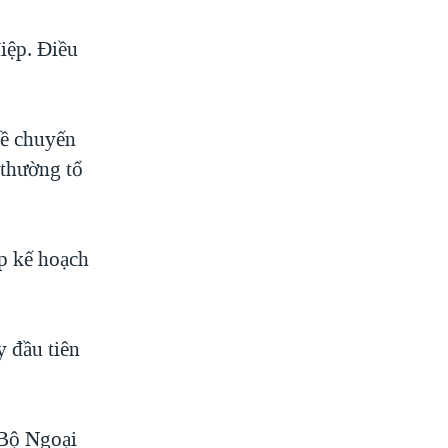
iệp. Điều
về chuyến
 thường tổ
ập kế hoạch
y đầu tiên
 Bộ Ngoại