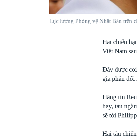
VIỆT NAM
NGƯ DÂN VIỆT VÀ LÀN SÓNG
Lực lượng Phòng vệ Nhật Bản trên 
TRỘM HẢI SÂM
BÊN KIA QUỐC LỘ: TIẾNG VỌNG
Hai chiến hạ
TỪ NÔNG THÔN MỸ
Việt Nam sau
QUAN HỆ VIỆT MỸ
Đây được coi
gia phản đối
Hãng tin Reu
hay, tàu ngầ
sẽ tới Philip
Hai tàu chiế