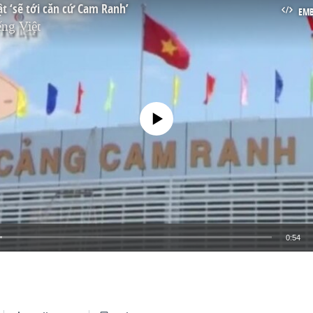
t ‘sẽ tới căn cứ Cam Ranh’
EM
ng Việt
No media source currently available
0:54
EMBED