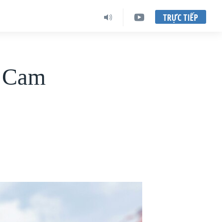
TRỰC TIẾP
ứ Cam