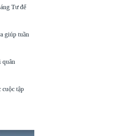
háng Tư để
a giúp tuần
i quân
 cuộc tập