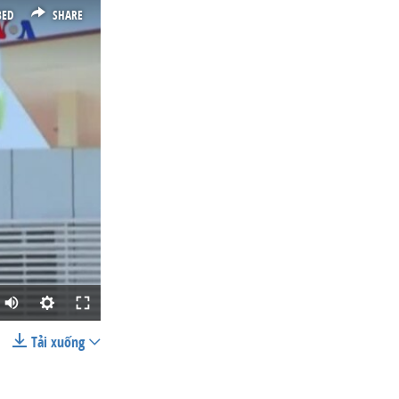
BED
SHARE
Tải xuống
SHARE