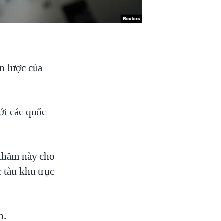
n lược của
ới các quốc
 thăm này cho
 tàu khu trục
h.