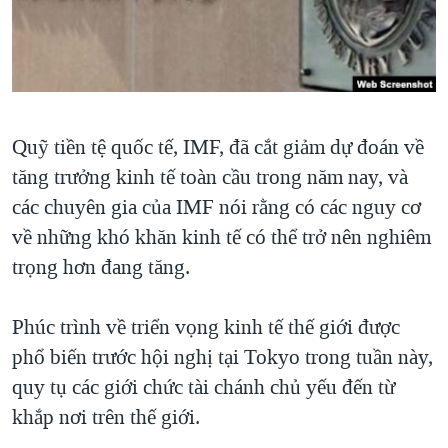
TẠI
VIDEO
"Tìm"
NGƯỜI VIỆT HẢI NGOẠI
HÀNH TRÌNH BẦU CỬ 2024
NGHE
ĐỜI SỐNG
MỘT NĂM CHIẾN TRANH TẠI DẢI GAZA
KINH TẾ
MẠNG XÃ HỘI
GIẢI MÃ VÀNH ĐAI & CON ĐƯỜNG
KHOA HỌC
Quỹ tiền tệ quốc tế, IMF, đã cắt giảm dự đoán về
NGÀY TỊ NẠN THẾ GIỚI
SỨC KHOẺ
tăng trưởng kinh tế toàn cầu trong năm nay, và
TRỊNH VĨNH BÌNH - NGƯỜI HẠ 'BÊN THẮNG CUỘC'
Ngôn ngữ khác
VĂN HOÁ
các chuyên gia của IMF nói rằng có các nguy cơ
GROUND ZERO – XƯA VÀ NAY
về những khó khăn kinh tế có thể trở nên nghiêm
THỂ THAO
CHI PHÍ CHIẾN TRANH AFGHANISTAN
trọng hơn đang tăng.
GIÁO DỤC
CÁC GIÁ TRỊ CỘNG HÒA Ở VIỆT NAM
Phúc trình về triển vọng kinh tế thế giới được
THƯỢNG ĐỈNH TRUMP-KIM TẠI VIỆT NAM
phổ biến trước hội nghị tại Tokyo trong tuần này,
TRỊNH VĨNH BÌNH VS. CHÍNH PHỦ VIỆT NAM
quy tụ các giới chức tài chánh chủ yếu đến từ
NGƯ DÂN VIỆT VÀ LÀN SÓNG TRỘM HẢI SÂM
khắp nơi trên thế giới.
BÊN KIA QUỐC LỘ: TIẾNG VỌNG TỪ NÔNG THÔN MỸ