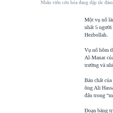
Nhân viên cứu hỏa đang dập tắc đám 
VIỆT NAM
NGƯ DÂN VIỆT VÀ LÀN SÓNG
Một vụ nổ là
TRỘM HẢI SÂM
nhất 5 người 
BÊN KIA QUỐC LỘ: TIẾNG VỌNG
TỪ NÔNG THÔN MỸ
Hezbollah.
QUAN HỆ VIỆT MỸ
Vụ nổ hôm th
Al-Manar của
trường và nh
Bản chất của
ông Ali Hassa
đấu trong “m
Đoạn băng tr