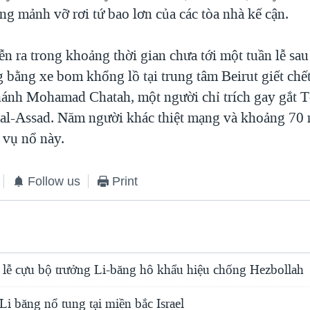
ng mảnh vỡ rơi tứ bao lơn của các tòa nhà kế cận.
n ra trong khoảng thời gian chưa tới một tuần lễ sa
g bằng xe bom khổng lồ tại trung tâm Beirut giết chế
hánh Mohamad Chatah, một người chỉ trích gay gắt 
 al-Assad. Năm người khác thiệt mạng và khoảng 70 
 vụ nổ này.
Follow us
Print
 lễ cựu bộ trưởng Li-băng hô khẩu hiệu chống Hezbollah
Li băng nổ tung tại miền bắc Israel