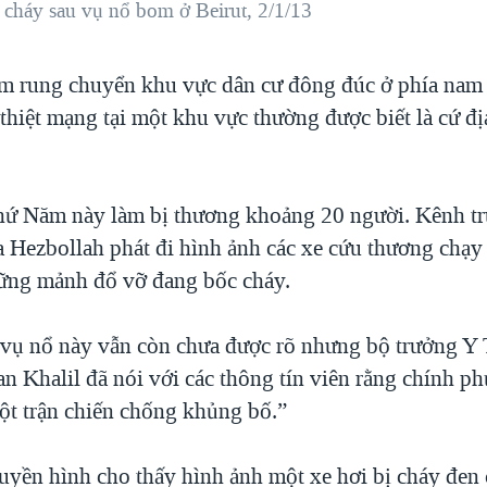
cháy sau vụ nổ bom ở Beirut, 2/1/13
m rung chuyển khu vực dân cư đông đúc ở phía nam B
thiệt mạng tại một khu vực thường được biết là cứ đị
ứ Năm này làm bị thương khoảng 20 người. Kênh tr
 Hezbollah phát đi hình ảnh các xe cứu thương chạy 
ững mảnh đổ vỡ đang bốc cháy.
 vụ nổ này vẫn còn chưa được rõ nhưng bộ trưởng Y
n Khalil đã nói với các thông tín viên rằng chính p
ột trận chiến chống khủng bố.”
uyền hình cho thấy hình ảnh một xe hơi bị cháy đen