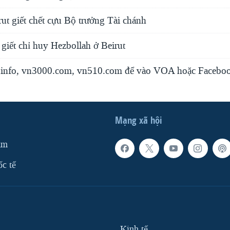
ut giết chết cựu Bộ trưởng Tài chánh
o giết chỉ huy Hezbollah ở Beirut
info, vn3000.com, vn510.com để vào VOA hoặc Faceboo
Mạng xã hội
am
ốc tế
Kinh tế