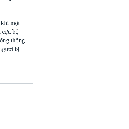
u khi một
t cựu bộ
Tổng thống
người bị