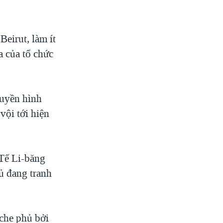
eirut, làm ít
a của tổ chức
uyền hình
vội tới hiện
 Tế Li-băng
hủ đang tranh
 che phủ bởi