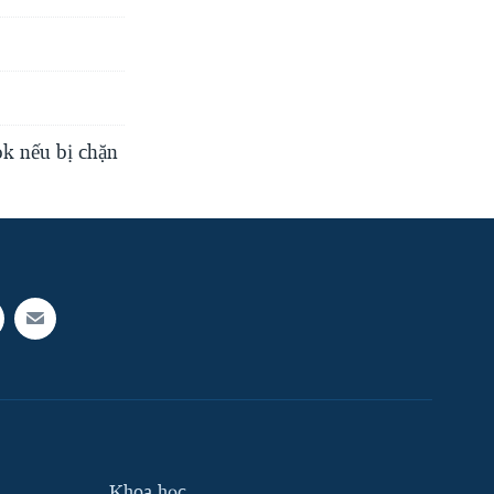
k nếu bị chặn
Khoa học