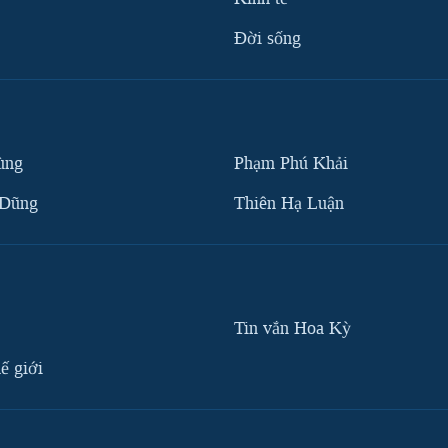
Ðời sống
ùng
Phạm Phú Khải
 Dũng
Thiên Hạ Luận
Tin vắn Hoa Kỳ
ế giới