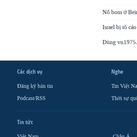
Nổ bom ở Beir
Israel bị tố cá
Dùng vn1975.
Các dịch vụ
Nghe
Ðăng ký bản tin
Tin Việt N
Podcast/RSS
Thời sự qu
Tin tức
Việt Nam
Châu Á