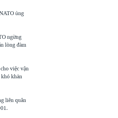
i NATO ủng
ATO ngừng
sẵn lòng đàm
 cho việc vận
t khó khăn
ng liên quân
001.