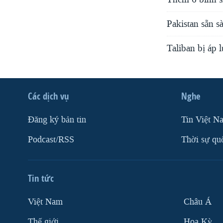
Pakistan sẵn s
Taliban bị áp
Các dịch vụ
Nghe
Ðăng ký bản tin
Tin Việt N
Podcast/RSS
Thời sự qu
Tin tức
Việt Nam
Châu Á
Thế giới
Hoa Kỳ