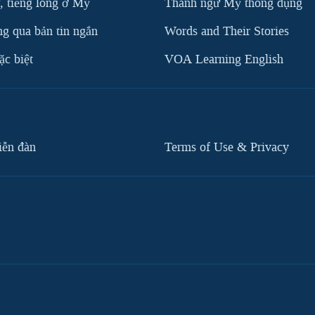
, tiếng lóng ở Mỹ
Thành ngữ Mỹ thông dụng
g qua bản tin ngắn
Words and Their Stories
c biệt
VOA Learning English
iễn đàn
Terms of Use & Privacy