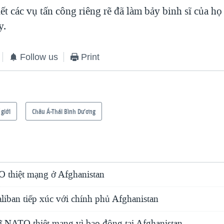
t các vụ tấn công riêng rẽ đã làm bảy binh sĩ của họ
y.
Follow us
Print
 giới
Châu Á-Thái Bình Dương
O thiệt mạng ở Afghanistan
iban tiếp xúc với chính phủ Afghanistan
ĩ NATO thiệt mạng vì bạo động tại Afghanistan