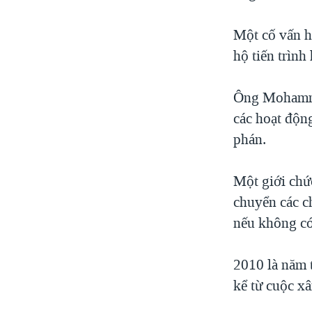
Một cố vấn 
hộ tiến trình
Ông Mohamma
các hoạt động
phán.
Một giới chứ
chuyển các c
nếu không có
2010 là năm t
kể từ cuộc x