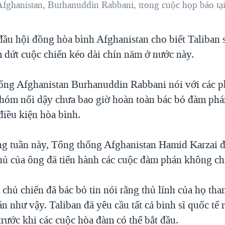
fghanistan, Burhanuddin Rabbani, trong cuộc họp báo tạ
ầu hội đồng hòa bình Afghanistan cho biết Taliban 
 dứt cuộc chiến kéo dài chín năm ở nước này.
ng Afghanistan Burhanuddin Rabbani nói với các p
hóm nổi dậy chưa bao giờ hoàn toàn bác bỏ đàm phán
điều kiện hòa bình.
ng tuần này, Tổng thống Afghanistan Hamid Karzai đ
hủ của ông đã tiến hành các cuộc đàm phán không ch
hủ chiến đã bác bỏ tin nói rằng thủ lĩnh của họ tha
 như vậy. Taliban đã yêu cầu tất cả binh sĩ quốc tế 
rước khi các cuộc hòa đàm có thể bắt đầu.