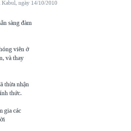
i Kabul, ngày 14/10/2010
sẵn sàng đàm
hóng viên ở
, và thay
ã thừa nhận
ính thức.
m gia các
rời