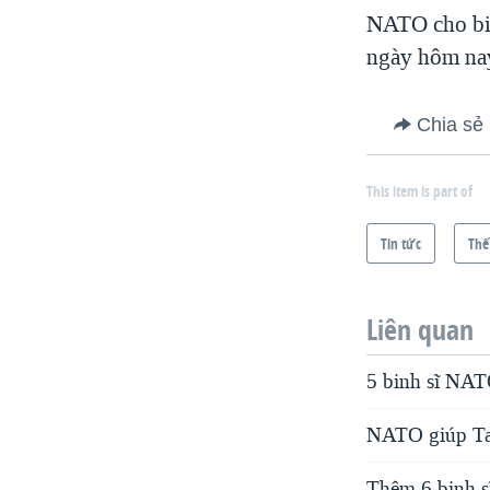
NATO cho biế
ngày hôm na
Chia sẻ
This item is part of
Tin tức
Thế
Liên quan
5 binh sĩ NAT
NATO giúp Tal
Thêm 6 binh s