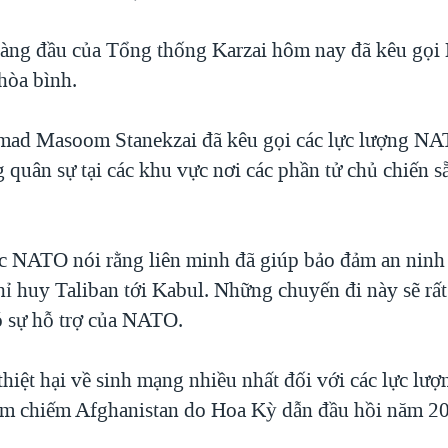
hàng đầu của Tổng thống Karzai hôm nay đã kêu gọ
 hòa bình.
d Masoom Stanekzai đã kêu gọi các lực lượng N
 quân sự tại các khu vực nơi các phần tử chủ chiến 
c NATO nói rằng liên minh đã giúp bảo đảm an ninh
hỉ huy Taliban tới Kabul. Những chuyến đi này sẽ rấ
 sự hỗ trợ của NATO.
hiệt hại về sinh mạng nhiều nhất đối với các lực lượ
âm chiếm Afghanistan do Hoa Kỳ dẫn đầu hồi năm 2