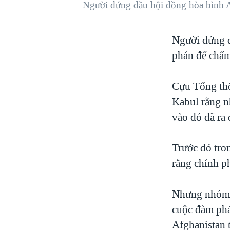
Người đứng đầu hội đồng hòa bình A
VIỆT NAM
NGƯ DÂN VIỆT VÀ LÀN SÓNG
Người đứng đ
TRỘM HẢI SÂM
phán để chấm
BÊN KIA QUỐC LỘ: TIẾNG VỌNG
TỪ NÔNG THÔN MỸ
Cựu Tổng thố
QUAN HỆ VIỆT MỸ
Kabul rằng n
vào đó đã ra 
Trước đó tro
rằng chính p
Nhưng nhóm c
cuộc đàm phán
Afghanistan t