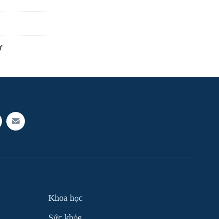
ự
Khoa học
Sức khỏe