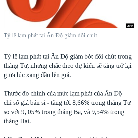
TẠI
VIDEO
"Tìm"
NGƯỜI VIỆT HẢI NGOẠI
HÀNH TRÌNH BẦU CỬ 2024
NGHE
ĐỜI SỐNG
MỘT NĂM CHIẾN TRANH TẠI DẢI GAZA
KINH TẾ
MẠNG XÃ HỘI
Tỷ lệ lạm phát tại Ấn Độ giảm đôi chút
GIẢI MÃ VÀNH ĐAI & CON ĐƯỜNG
KHOA HỌC
NGÀY TỊ NẠN THẾ GIỚI
SỨC KHOẺ
Tỷ lệ lạm phát tại Ấn Độ giảm bớt đôi chút trong
TRỊNH VĨNH BÌNH - NGƯỜI HẠ 'BÊN THẮNG CUỘC'
Ngôn ngữ khác
VĂN HOÁ
tháng Tư, nhưng chắc theo dự kiến sẽ tăng trở lại
GROUND ZERO – XƯA VÀ NAY
THỂ THAO
giữa lúc xăng dầu lên giá.
CHI PHÍ CHIẾN TRANH AFGHANISTAN
GIÁO DỤC
CÁC GIÁ TRỊ CỘNG HÒA Ở VIỆT NAM
Thước đo chính của mức lạm phát của Ấn Độ -
chỉ số giá bán sỉ - tăng tới 8,66% trong tháng Tư
THƯỢNG ĐỈNH TRUMP-KIM TẠI VIỆT NAM
so với 9, 05% trong tháng Ba, và 9,54% trong
TRỊNH VĨNH BÌNH VS. CHÍNH PHỦ VIỆT NAM
tháng Hai.
NGƯ DÂN VIỆT VÀ LÀN SÓNG TRỘM HẢI SÂM
BÊN KIA QUỐC LỘ: TIẾNG VỌNG TỪ NÔNG THÔN MỸ