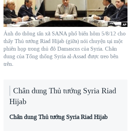
TẠI
VIDEO
"Tìm"
NGƯỜI VIỆT HẢI NGOẠI
HÀNH TRÌNH BẦU CỬ 2024
NGHE
ĐỜI SỐNG
MỘT NĂM CHIẾN TRANH TẠI DẢI GAZA
KINH TẾ
MẠNG XÃ HỘI
Ảnh do thông tấn xã SANA phổ biến hôm 5/8/12 cho
GIẢI MÃ VÀNH ĐAI & CON ĐƯỜNG
KHOA HỌC
thấy Thủ tướng Riad Hijab (giữa) nói chuyện tại một
NGÀY TỊ NẠN THẾ GIỚI
phiên họp trong thủ đô Damascus của Syria. Chân
SỨC KHOẺ
TRỊNH VĨNH BÌNH - NGƯỜI HẠ 'BÊN THẮNG CUỘC'
dung của Tổng thống Syria al-Assad được treo bên
Ngôn ngữ khác
VĂN HOÁ
trên.
GROUND ZERO – XƯA VÀ NAY
THỂ THAO
CHI PHÍ CHIẾN TRANH AFGHANISTAN
GIÁO DỤC
CÁC GIÁ TRỊ CỘNG HÒA Ở VIỆT NAM
Chân dung Thủ tướng Syria Riad
THƯỢNG ĐỈNH TRUMP-KIM TẠI VIỆT NAM
Hijab
TRỊNH VĨNH BÌNH VS. CHÍNH PHỦ VIỆT NAM
Chân dung Thủ tướng Syria Riad Hijab
NGƯ DÂN VIỆT VÀ LÀN SÓNG TRỘM HẢI SÂM
BÊN KIA QUỐC LỘ: TIẾNG VỌNG TỪ NÔNG THÔN MỸ