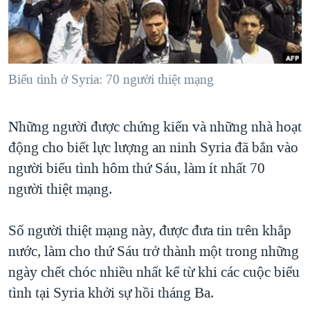
TẠI
VIDEO
"Tìm"
NGƯỜI VIỆT HẢI NGOẠI
HÀNH TRÌNH BẦU CỬ 2024
NGHE
ĐỜI SỐNG
MỘT NĂM CHIẾN TRANH TẠI DẢI GAZA
KINH TẾ
MẠNG XÃ HỘI
Biểu tình ở Syria: 70 người thiệt mạng
GIẢI MÃ VÀNH ĐAI & CON ĐƯỜNG
KHOA HỌC
NGÀY TỊ NẠN THẾ GIỚI
SỨC KHOẺ
Những người được chứng kiến và những nhà hoạt
TRỊNH VĨNH BÌNH - NGƯỜI HẠ 'BÊN THẮNG CUỘC'
Ngôn ngữ khác
VĂN HOÁ
động cho biết lực lượng an ninh Syria đã bắn vào
GROUND ZERO – XƯA VÀ NAY
THỂ THAO
người biểu tình hôm thứ Sáu, làm ít nhất 70
CHI PHÍ CHIẾN TRANH AFGHANISTAN
người thiệt mạng.
GIÁO DỤC
CÁC GIÁ TRỊ CỘNG HÒA Ở VIỆT NAM
Số người thiệt mạng này, được đưa tin trên khắp
THƯỢNG ĐỈNH TRUMP-KIM TẠI VIỆT NAM
nước, làm cho thứ Sáu trở thành một trong những
TRỊNH VĨNH BÌNH VS. CHÍNH PHỦ VIỆT NAM
ngày chết chóc nhiều nhất kể từ khi các cuộc biểu
NGƯ DÂN VIỆT VÀ LÀN SÓNG TRỘM HẢI SÂM
tình tại Syria khởi sự hồi tháng Ba.
BÊN KIA QUỐC LỘ: TIẾNG VỌNG TỪ NÔNG THÔN MỸ