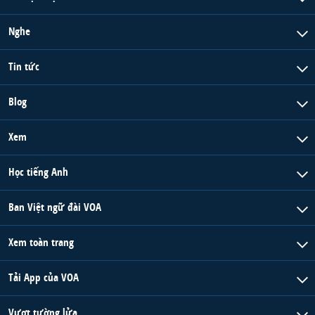
Nghe
Tin tức
Blog
Xem
Học tiếng Anh
Ban Việt ngữ đài VOA
Xem toàn trang
Tải App của VOA
Vượt tường lửa