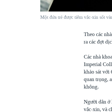
VIỆT NAM
NGƯ DÂN VIỆT VÀ LÀN SÓNG
Một đứa trẻ được tiêm vắc-xin sốt v
TRỘM HẢI SÂM
BÊN KIA QUỐC LỘ: TIẾNG VỌNG
Theo các nhà
TỪ NÔNG THÔN MỸ
ra các đợt dị
QUAN HỆ VIỆT MỸ
Các nhà khoa
Imperial Col
khảo sát với 
quan trọng, a
không.
Người dân ở 
vắc-xin, và c