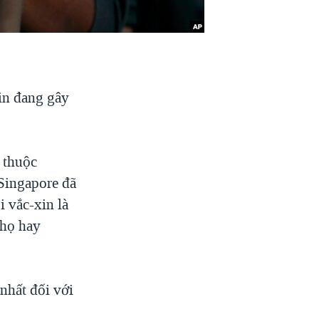
in đang gây
 thuộc
Singapore đã
i vắc-xin là
 họ hay
nhất đối với