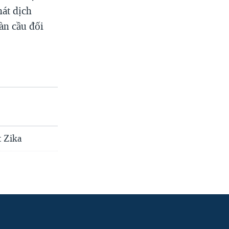
hát dịch
àn cầu đối
t Zika