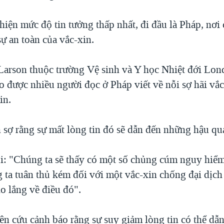
hiện mức độ tin tưởng thấp nhất, đi đầu là Pháp, nơ
ự an toàn của vắc-xin.
 Larson thuộc trường Vệ sinh và Y học Nhiệt đới Lon
o được nhiều người đọc ở Pháp viết về nỗi sợ hãi vắc
in.
 sợ rằng sự mất lòng tin đó sẽ dẫn đến những hậu qu
ói: "Chúng ta sẽ thấy có một số chủng cúm nguy hiểm
 ta tuân thủ kém đối với một vắc-xin chống đại dịch
t lo lắng về điều đó".
ên cứu cảnh báo rằng sự suy giảm lòng tin có thể dẫn