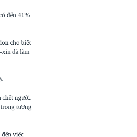
i có đến 41%
don cho biết
-xin đã làm
ả.
 chết người.
 trong tương
 đến việc