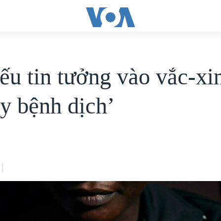
iếu tin tưởng vào vắc-xi
ây bệnh dịch’