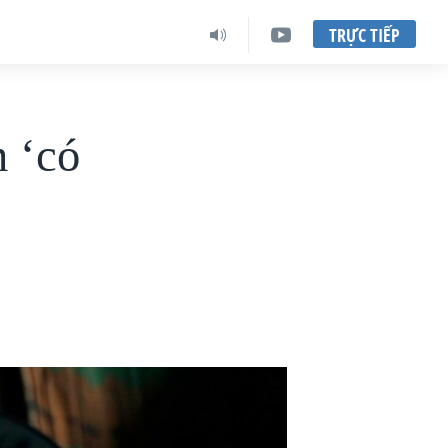
TRỰC TIẾP
n ‘có