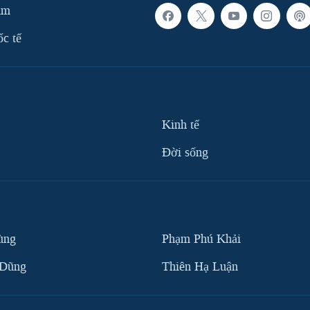
am
ốc tế
Kinh tế
Ðời sống
ùng
Phạm Phú Khải
 Dũng
Thiên Hạ Luận