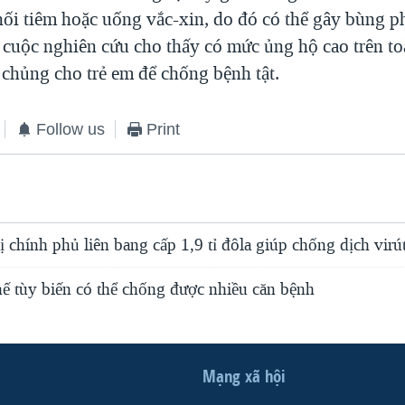
hối tiêm hoặc uống vắc-xin, do đó có thể gây bùng p
cuộc nghiên cứu cho thấy có mức ủng hộ cao trên to
 chủng cho trẻ em để chống bệnh tật.
Follow us
Print
ị chính phủ liên bang cấp 1,9 tỉ đôla giúp chống dịch virú
hế tùy biến có thể chống được nhiều căn bệnh
Mạng xã hội