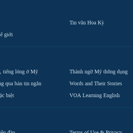
Tin vắn Hoa Kỳ
ế giới
, tiếng lóng ở Mỹ
Thành ngữ Mỹ thông dụng
g qua bản tin ngắn
Words and Their Stories
c biệt
VOA Learning English
iễn đàn
Terms of Use & Privacy