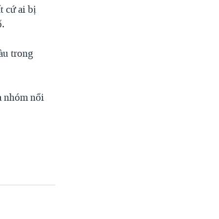
 cứ ai bị
ố.
tàu trong
ủa nhóm nổi