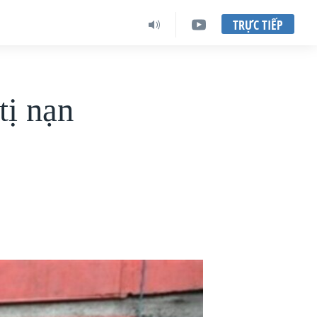
TRỰC TIẾP
tị nạn