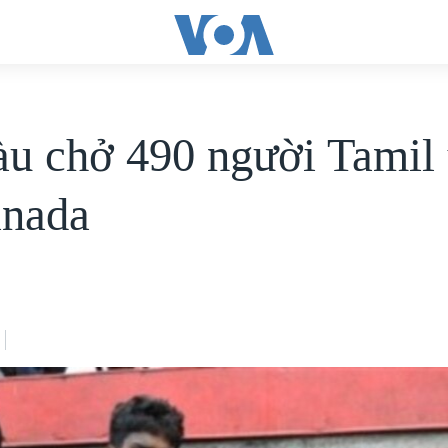
àu chở 490 người Tamil 
anada