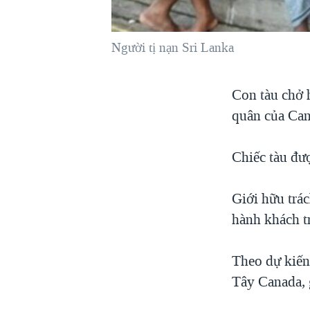
VIỆT NAM
NGƯ DÂN VIỆT VÀ LÀN SÓNG
Người tị nạn Sri Lanka
TRỘM HẢI SÂM
BÊN KIA QUỐC LỘ: TIẾNG VỌNG
Con tàu chở h
TỪ NÔNG THÔN MỸ
quân của Can
QUAN HỆ VIỆT MỸ
Chiếc tàu đư
Giới hữu trác
hành khách t
Theo dự kiến,
Tây Canada, 