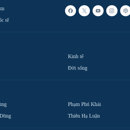
am
ốc tế
Kinh tế
Ðời sống
ùng
Phạm Phú Khải
 Dũng
Thiên Hạ Luận