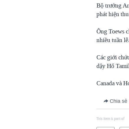
Bộ trưởng An
phát hiện th
Ông Toews cho
nhiều tuần lễ
Các giới chức
dậy Hổ Tamil
Canada và Ho
Chia sẻ
This item is part of