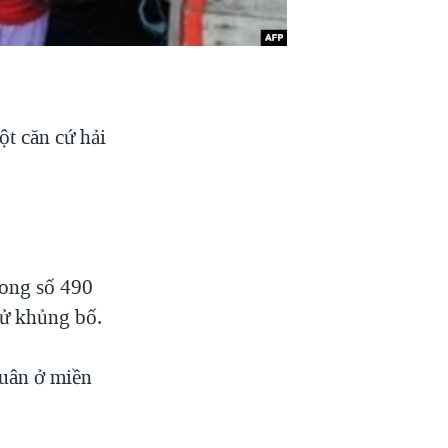
ột căn cứ hải
rong số 490
tử khủng bố.
quân ở miền