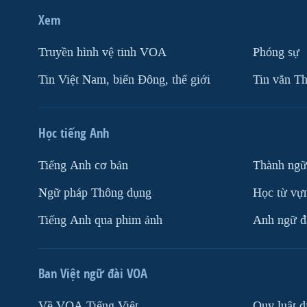
Xem
Truyền hình vệ tinh VOA
Phóng sự
Tin Việt Nam, biển Đông, thế giới
Tin vắn Th
Học tiếng Anh
Tiếng Anh cơ bản
Thành ngữ
Ngữ pháp Thông dụng
Học từ vựn
Tiếng Anh qua phim ảnh
Anh ngữ đặ
Ban Việt ngữ đài VOA
Về VOA Tiếng Việt
Quy luật d