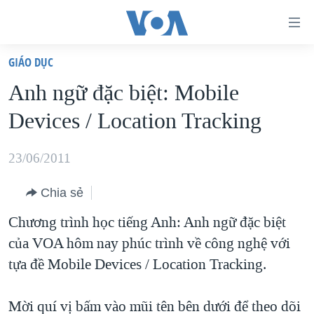
Đường
dẫn
GIÁO DỤC
truy
TRANG CHỦ
Anh ngữ đặc biệt: Mobile
cập
VIỆT NAM
Devices / Location Tracking
Tới
HOA KỲ
nội
BIỂN ĐÔNG
23/06/2011
dung
THẾ GIỚI
chính
Chia sẻ
BLOG
Tới
Chương trình học tiếng Anh: Anh ngữ đặc biệt
điều
DIỄN ĐÀN
của VOA hôm nay phúc trình về công nghệ với
hướng
MỤC
tựa đề Mobile Devices / Location Tracking.
chính
CHUYÊN ĐỀ
TỰ DO BÁO CHÍ
Đi
HỌC TIẾNG ANH
Mời quí vị bấm vào mũi tên bên dưới để theo dõi
VẠCH TRẦN TIN GIẢ
CHIẾN TRANH THƯƠNG MẠI CỦA MỸ: QUÁ KHỨ VÀ HIỆN
tới