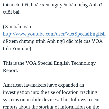
TẠI
thêm chi tiết, hoặc xem nguyên bản tiếng Anh ở
VIDEO
"Tìm"
NGƯỜI VIỆT HẢI NGOẠI
HÀNH TRÌNH BẦU CỬ 2024
cuối bài.
NGHE
ĐỜI SỐNG
MỘT NĂM CHIẾN TRANH TẠI DẢI GAZA
KINH TẾ
(Xin bấm vào
MẠNG XÃ HỘI
GIẢI MÃ VÀNH ĐAI & CON ĐƯỜNG
KHOA HỌC
http://www.youtube.com/user/VietSpecialEnglish
NGÀY TỊ NẠN THẾ GIỚI
để xem chương trình Anh ngữ đặc biệt của VOA
SỨC KHOẺ
TRỊNH VĨNH BÌNH - NGƯỜI HẠ 'BÊN THẮNG CUỘC'
trên Youtube)
Ngôn ngữ khác
VĂN HOÁ
GROUND ZERO – XƯA VÀ NAY
THỂ THAO
This is the VOA Special English Technology
CHI PHÍ CHIẾN TRANH AFGHANISTAN
GIÁO DỤC
Report.
CÁC GIÁ TRỊ CỘNG HÒA Ở VIỆT NAM
THƯỢNG ĐỈNH TRUMP-KIM TẠI VIỆT NAM
American lawmakers have expanded an
TRỊNH VĨNH BÌNH VS. CHÍNH PHỦ VIỆT NAM
investigation into the use of location-tracking
NGƯ DÂN VIỆT VÀ LÀN SÓNG TRỘM HẢI SÂM
systems on mobile devices. This follows recent
reports about the storing of information on the
BÊN KIA QUỐC LỘ: TIẾNG VỌNG TỪ NÔNG THÔN MỸ