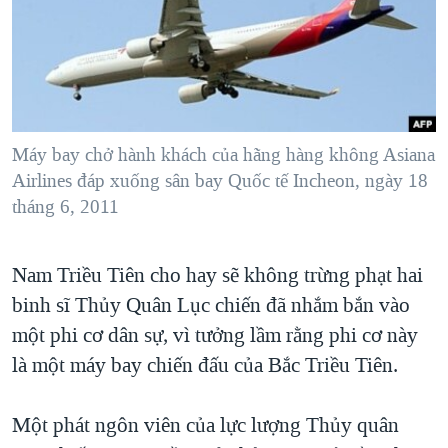
TẠI
VIDEO
"Tìm"
NGƯỜI VIỆT HẢI NGOẠI
HÀNH TRÌNH BẦU CỬ 2024
NGHE
ĐỜI SỐNG
MỘT NĂM CHIẾN TRANH TẠI DẢI GAZA
KINH TẾ
MẠNG XÃ HỘI
GIẢI MÃ VÀNH ĐAI & CON ĐƯỜNG
KHOA HỌC
NGÀY TỊ NẠN THẾ GIỚI
Máy bay chở hành khách của hãng hàng không Asiana
SỨC KHOẺ
Airlines đáp xuống sân bay Quốc tế Incheon, ngày 18
TRỊNH VĨNH BÌNH - NGƯỜI HẠ 'BÊN THẮNG CUỘC'
Ngôn ngữ khác
VĂN HOÁ
tháng 6, 2011
GROUND ZERO – XƯA VÀ NAY
THỂ THAO
CHI PHÍ CHIẾN TRANH AFGHANISTAN
Nam Triều Tiên cho hay sẽ không trừng phạt hai
GIÁO DỤC
CÁC GIÁ TRỊ CỘNG HÒA Ở VIỆT NAM
binh sĩ Thủy Quân Lục chiến đã nhắm bắn vào
THƯỢNG ĐỈNH TRUMP-KIM TẠI VIỆT NAM
một phi cơ dân sự, vì tưởng lầm rằng phi cơ này
là một máy bay chiến đấu của Bắc Triều Tiên.
TRỊNH VĨNH BÌNH VS. CHÍNH PHỦ VIỆT NAM
NGƯ DÂN VIỆT VÀ LÀN SÓNG TRỘM HẢI SÂM
Một phát ngôn viên của lực lượng Thủy quân
BÊN KIA QUỐC LỘ: TIẾNG VỌNG TỪ NÔNG THÔN MỸ