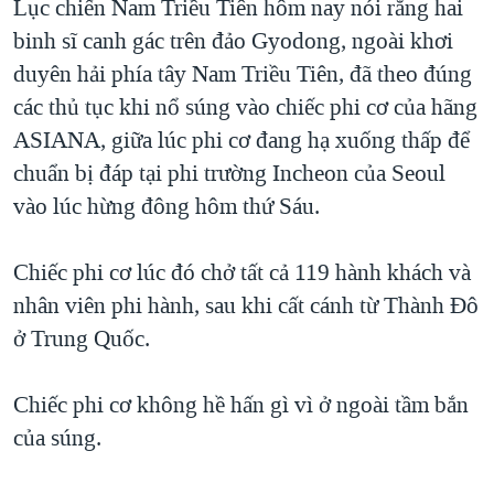
Lục chiến Nam Triều Tiên hôm nay nói rằng hai
QUAN HỆ VIỆT MỸ
binh sĩ canh gác trên đảo Gyodong, ngoài khơi
duyên hải phía tây Nam Triều Tiên, đã theo đúng
các thủ tục khi nổ súng vào chiếc phi cơ của hãng
ASIANA, giữa lúc phi cơ đang hạ xuống thấp để
chuẩn bị đáp tại phi trường Incheon của Seoul
vào lúc hừng đông hôm thứ Sáu.
Chiếc phi cơ lúc đó chở tất cả 119 hành khách và
nhân viên phi hành, sau khi cất cánh từ Thành Đô
ở Trung Quốc.
Chiếc phi cơ không hề hấn gì vì ở ngoài tầm bắn
của súng.