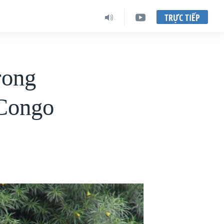
TRỰC TIẾP
rong
Congo