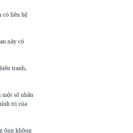
 có liên hệ
an này có
hiến tranh,
i một số nhân
ính trị của
ng ông không