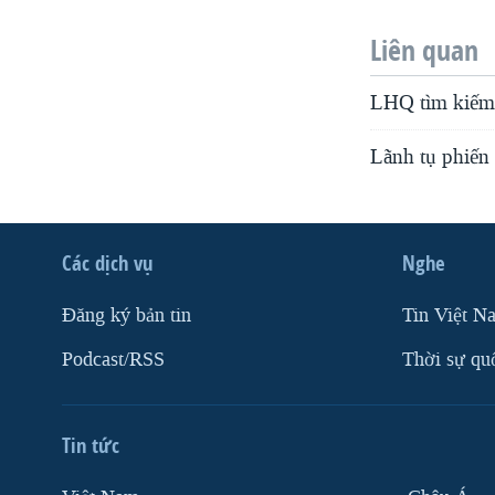
Liên quan
LHQ tìm kiếm
Lãnh tụ phiế
Các dịch vụ
Nghe
Ðăng ký bản tin
Tin Việt N
Podcast/RSS
Thời sự qu
Tin tức