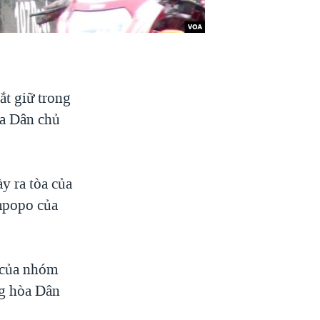
ắt giữ trong
òa Dân chủ
y ra tòa của
impopo của
 của nhóm
ng hòa Dân