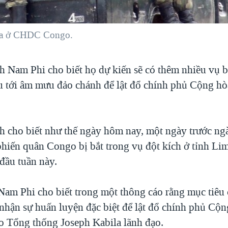
ana ở CHDC Congo.
h Nam Phi cho biết họ dự kiến sẽ có thêm nhiều vụ b
íu tới âm mưu đảo chánh để lật đổ chính phủ Cộng h
ch cho biết như thế ngày hôm nay, một ngày trước ngà
phiến quân Congo bị bắt trong vụ đột kích ở tỉnh L
đầu tuần này.
Nam Phi cho biết trong một thông cáo rằng mục tiêu
 nhận sự huấn luyện đặc biệt để lật đổ chính phủ Cộ
 Tổng thống Joseph Kabila lãnh đạo.