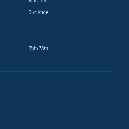
Khoa học
Sức khỏe
Trân Văn