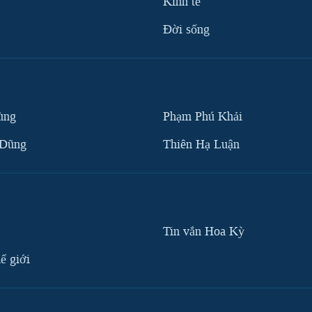
Kinh tế
Ðời sống
ùng
Phạm Phú Khải
 Dũng
Thiên Hạ Luận
Tin vắn Hoa Kỳ
ế giới