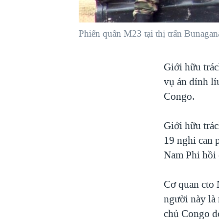
VIỆT NAM
NGƯ DÂN VIỆT VÀ LÀN SÓNG
Phiến quân M23 tại thị trấn Bunag
TRỘM HẢI SÂM
BÊN KIA QUỐC LỘ: TIẾNG VỌNG
Giới hữu trác
TỪ NÔNG THÔN MỸ
vụ án dính l
QUAN HỆ VIỆT MỸ
Congo.
Giới hữu trá
19 nghi can 
Nam Phi hồi 
Cơ quan cto 
người này là
chủ Congo do