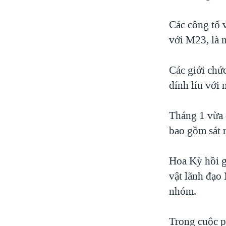
Các công tố 
với M23, là 
Các giới chứ
dính líu với
Tháng 1 vừa q
bao gồm sát 
Hoa Kỳ hồi g
vật lãnh đạo
nhóm.
Trong cuộc p