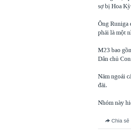
sợ bị Hoa Kỳ
Ông Runiga c
phải là một 
M23 bao gồm 
Dân chủ Con
Năm ngoái cá
đãi.
Nhóm này hi
Chia sẻ