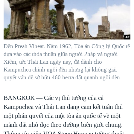
TẠI
VIDEO
"Tìm"
NGƯỜI VIỆT HẢI NGOẠI
HÀNH TRÌNH BẦU CỬ 2024
NGHE
ĐỜI SỐNG
MỘT NĂM CHIẾN TRANH TẠI DẢI GAZA
KINH TẾ
MẠNG XÃ HỘI
GIẢI MÃ VÀNH ĐAI & CON ĐƯỜNG
KHOA HỌC
NGÀY TỊ NẠN THẾ GIỚI
Đền Preah Vihear. Năm 1962, Tòa án Công lý Quốc tế
SỨC KHOẺ
dựa vào các thỏa thuận giữa người Pháp và người
TRỊNH VĨNH BÌNH - NGƯỜI HẠ 'BÊN THẮNG CUỘC'
Ngôn ngữ khác
VĂN HOÁ
Xiêm, tức Thái Lan ngày nay, đã dành cho
GROUND ZERO – XƯA VÀ NAY
Kampuchea chính ngôi đền nhưng lại không giải
THỂ THAO
quyết vấn đề sở hữu 460 hecta đất quanh ngôi đền
CHI PHÍ CHIẾN TRANH AFGHANISTAN
GIÁO DỤC
CÁC GIÁ TRỊ CỘNG HÒA Ở VIỆT NAM
BANGKOK —
Các vị thủ tướng của cả
THƯỢNG ĐỈNH TRUMP-KIM TẠI VIỆT NAM
Kampuchea và Thái Lan đang cam kết tuân thủ
TRỊNH VĨNH BÌNH VS. CHÍNH PHỦ VIỆT NAM
một phán quyết của một tòa án quốc tế về một
NGƯ DÂN VIỆT VÀ LÀN SÓNG TRỘM HẢI SÂM
mảnh đất nhỏ dọc theo đường biên giới chung.
BÊN KIA QUỐC LỘ: TIẾNG VỌNG TỪ NÔNG THÔN MỸ
Thông tín viên VOA Steve Herman tường thuật