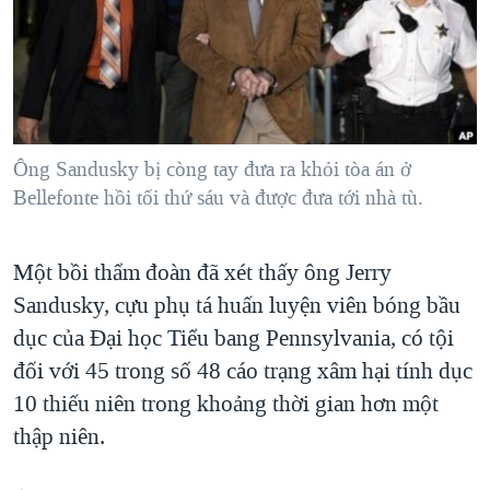
TẠI
VIDEO
"Tìm"
NGƯỜI VIỆT HẢI NGOẠI
HÀNH TRÌNH BẦU CỬ 2024
NGHE
ĐỜI SỐNG
MỘT NĂM CHIẾN TRANH TẠI DẢI GAZA
KINH TẾ
MẠNG XÃ HỘI
GIẢI MÃ VÀNH ĐAI & CON ĐƯỜNG
KHOA HỌC
NGÀY TỊ NẠN THẾ GIỚI
Ông Sandusky bị còng tay đưa ra khỏi tòa án ở
SỨC KHOẺ
Bellefonte hồi tối thứ sáu và được đưa tới nhà tù.
TRỊNH VĨNH BÌNH - NGƯỜI HẠ 'BÊN THẮNG CUỘC'
Ngôn ngữ khác
VĂN HOÁ
GROUND ZERO – XƯA VÀ NAY
THỂ THAO
Một bồi thẩm đoàn đã xét thấy ông Jerry
CHI PHÍ CHIẾN TRANH AFGHANISTAN
GIÁO DỤC
Sandusky, cựu phụ tá huấn luyện viên bóng bầu
CÁC GIÁ TRỊ CỘNG HÒA Ở VIỆT NAM
dục của Đại học Tiểu bang Pennsylvania, có tội
THƯỢNG ĐỈNH TRUMP-KIM TẠI VIỆT NAM
đối với 45 trong số 48 cáo trạng xâm hại tính dục
10 thiếu niên trong khoảng thời gian hơn một
TRỊNH VĨNH BÌNH VS. CHÍNH PHỦ VIỆT NAM
thập niên.
NGƯ DÂN VIỆT VÀ LÀN SÓNG TRỘM HẢI SÂM
BÊN KIA QUỐC LỘ: TIẾNG VỌNG TỪ NÔNG THÔN MỸ