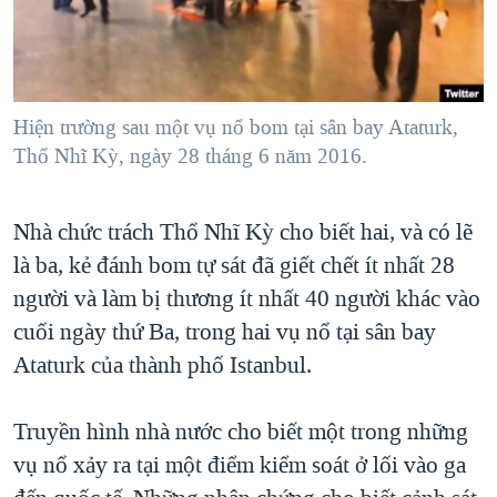
TẠI
VIDEO
"Tìm"
NGƯỜI VIỆT HẢI NGOẠI
HÀNH TRÌNH BẦU CỬ 2024
NGHE
ĐỜI SỐNG
MỘT NĂM CHIẾN TRANH TẠI DẢI GAZA
KINH TẾ
MẠNG XÃ HỘI
Hiện trường sau một vụ nổ bom tại sân bay Ataturk,
GIẢI MÃ VÀNH ĐAI & CON ĐƯỜNG
KHOA HỌC
Thổ Nhĩ Kỳ, ngày 28 tháng 6 năm 2016.
NGÀY TỊ NẠN THẾ GIỚI
SỨC KHOẺ
TRỊNH VĨNH BÌNH - NGƯỜI HẠ 'BÊN THẮNG CUỘC'
Ngôn ngữ khác
VĂN HOÁ
Nhà chức trách Thổ Nhĩ Kỳ cho biết hai, và có lẽ
GROUND ZERO – XƯA VÀ NAY
là ba, kẻ đánh bom tự sát đã giết chết ít nhất 28
THỂ THAO
CHI PHÍ CHIẾN TRANH AFGHANISTAN
người và làm bị thương ít nhất 40 người khác vào
GIÁO DỤC
CÁC GIÁ TRỊ CỘNG HÒA Ở VIỆT NAM
cuối ngày thứ Ba, trong hai vụ nổ tại sân bay
Ataturk của thành phố Istanbul.
THƯỢNG ĐỈNH TRUMP-KIM TẠI VIỆT NAM
TRỊNH VĨNH BÌNH VS. CHÍNH PHỦ VIỆT NAM
Truyền hình nhà nước cho biết một trong những
NGƯ DÂN VIỆT VÀ LÀN SÓNG TRỘM HẢI SÂM
vụ nổ xảy ra tại một điểm kiểm soát ở lối vào ga
BÊN KIA QUỐC LỘ: TIẾNG VỌNG TỪ NÔNG THÔN MỸ