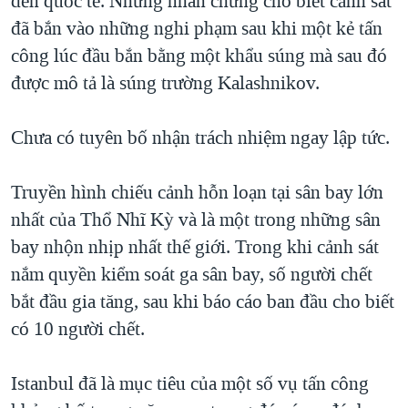
đến quốc tế. Những nhân chứng cho biết cảnh sát
QUAN HỆ VIỆT MỸ
đã bắn vào những nghi phạm sau khi một kẻ tấn
công lúc đầu bắn bằng một khẩu súng mà sau đó
được mô tả là súng trường Kalashnikov.
Chưa có tuyên bố nhận trách nhiệm ngay lập tức.
Truyền hình chiếu cảnh hỗn loạn tại sân bay lớn
nhất của Thổ Nhĩ Kỳ và là một trong những sân
bay nhộn nhịp nhất thế giới. Trong khi cảnh sát
nắm quyền kiểm soát ga sân bay, số người chết
bắt đầu gia tăng, sau khi báo cáo ban đầu cho biết
có 10 người chết.
Istanbul đã là mục tiêu của một số vụ tấn công