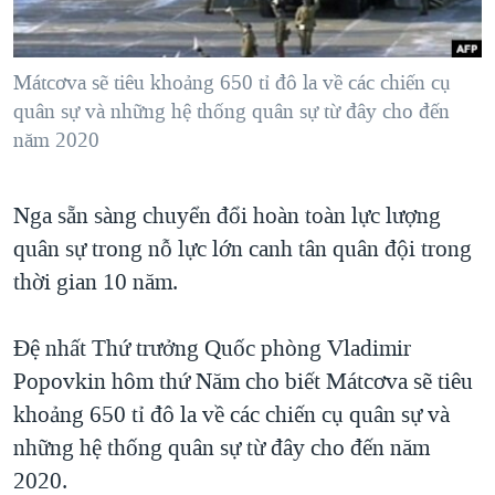
TẠI
VIDEO
"Tìm"
NGƯỜI VIỆT HẢI NGOẠI
HÀNH TRÌNH BẦU CỬ 2024
NGHE
ĐỜI SỐNG
Mátcơva sẽ tiêu khoảng 650 tỉ đô la về các chiến cụ
MỘT NĂM CHIẾN TRANH TẠI DẢI GAZA
KINH TẾ
quân sự và những hệ thống quân sự từ đây cho đến
MẠNG XÃ HỘI
GIẢI MÃ VÀNH ĐAI & CON ĐƯỜNG
năm 2020
KHOA HỌC
NGÀY TỊ NẠN THẾ GIỚI
SỨC KHOẺ
TRỊNH VĨNH BÌNH - NGƯỜI HẠ 'BÊN THẮNG CUỘC'
Nga sẵn sàng chuyển đổi hoàn toàn lực lượng
Ngôn ngữ khác
VĂN HOÁ
quân sự trong nỗ lực lớn canh tân quân đội trong
GROUND ZERO – XƯA VÀ NAY
THỂ THAO
thời gian 10 năm.
CHI PHÍ CHIẾN TRANH AFGHANISTAN
GIÁO DỤC
CÁC GIÁ TRỊ CỘNG HÒA Ở VIỆT NAM
Đệ nhất Thứ trưởng Quốc phòng Vladimir
THƯỢNG ĐỈNH TRUMP-KIM TẠI VIỆT NAM
Popovkin hôm thứ Năm cho biết Mátcơva sẽ tiêu
TRỊNH VĨNH BÌNH VS. CHÍNH PHỦ VIỆT NAM
khoảng 650 tỉ đô la về các chiến cụ quân sự và
những hệ thống quân sự từ đây cho đến năm
NGƯ DÂN VIỆT VÀ LÀN SÓNG TRỘM HẢI SÂM
2020.
BÊN KIA QUỐC LỘ: TIẾNG VỌNG TỪ NÔNG THÔN MỸ