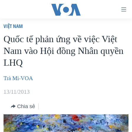
Đường
dẫn
VIỆT NAM
truy
TRANG CHỦ
Quốc tế phản ứng về việc Việt
cập
VIỆT NAM
Nam vào Hội đồng Nhân quyền
Tới
HOA KỲ
nội
LHQ
BIỂN ĐÔNG
dung
THẾ GIỚI
chính
Trà Mi-VOA
BLOG
Tới
13/11/2013
điều
DIỄN ĐÀN
hướng
MỤC
Chia sẻ
chính
CHUYÊN ĐỀ
TỰ DO BÁO CHÍ
Đi
HỌC TIẾNG ANH
VẠCH TRẦN TIN GIẢ
CHIẾN TRANH THƯƠNG MẠI CỦA MỸ: QUÁ KHỨ VÀ HIỆN
tới