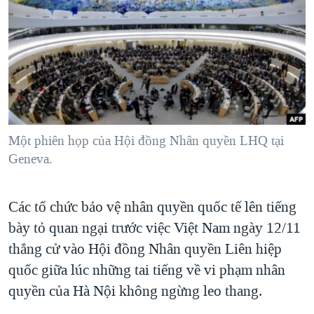
TẠI
VIDEO
"Tìm"
NGƯỜI VIỆT HẢI NGOẠI
HÀNH TRÌNH BẦU CỬ 2024
NGHE
ĐỜI SỐNG
MỘT NĂM CHIẾN TRANH TẠI DẢI GAZA
KINH TẾ
MẠNG XÃ HỘI
GIẢI MÃ VÀNH ĐAI & CON ĐƯỜNG
KHOA HỌC
NGÀY TỊ NẠN THẾ GIỚI
SỨC KHOẺ
TRỊNH VĨNH BÌNH - NGƯỜI HẠ 'BÊN THẮNG CUỘC'
Một phiên họp của Hội đồng Nhân quyền LHQ tại
Ngôn ngữ khác
VĂN HOÁ
GROUND ZERO – XƯA VÀ NAY
Geneva.
THỂ THAO
CHI PHÍ CHIẾN TRANH AFGHANISTAN
GIÁO DỤC
Các tổ chức bảo vệ nhân quyền quốc tế lên tiếng
CÁC GIÁ TRỊ CỘNG HÒA Ở VIỆT NAM
bày tỏ quan ngại trước việc Việt Nam ngày 12/11
THƯỢNG ĐỈNH TRUMP-KIM TẠI VIỆT NAM
thắng cử vào Hội đồng Nhân quyền Liên hiệp
TRỊNH VĨNH BÌNH VS. CHÍNH PHỦ VIỆT NAM
quốc giữa lúc những tai tiếng về vi phạm nhân
NGƯ DÂN VIỆT VÀ LÀN SÓNG TRỘM HẢI SÂM
quyền của Hà Nội không ngừng leo thang.
BÊN KIA QUỐC LỘ: TIẾNG VỌNG TỪ NÔNG THÔN MỸ