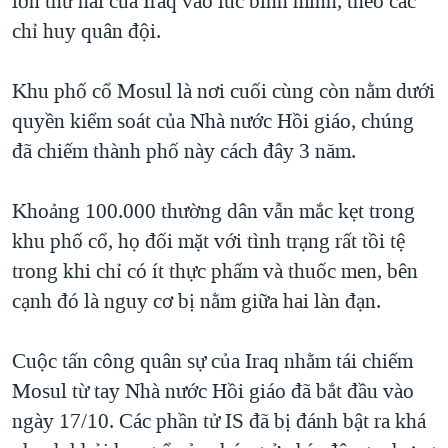
lớn thứ hai của Iraq vào lúc bình minh, theo các
QUAN HỆ VIỆT MỸ
chỉ huy quân đội.
Khu phố cổ Mosul là nơi cuối cùng còn nằm dưới
quyền kiểm soát của Nhà nước Hồi giáo, chúng
đã chiếm thành phố này cách đây 3 năm.
Khoảng 100.000 thường dân vẫn mắc kẹt trong
khu phố cổ, họ đối mặt với tình trạng rất tồi tệ
trong khi chỉ có ít thực phẩm và thuốc men, bên
cạnh đó là nguy cơ bị nằm giữa hai làn đạn.
Cuộc tấn công quân sự của Iraq nhằm tái chiếm
Mosul từ tay Nhà nước Hồi giáo đã bắt đầu vào
ngày 17/10. Các phần tử IS đã bị đánh bật ra khá