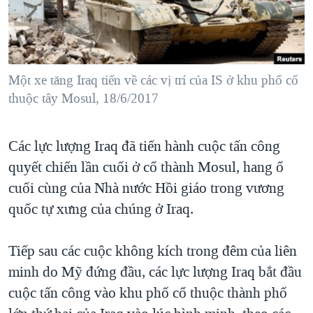
TẠI
VIDEO
"Tìm"
NGƯỜI VIỆT HẢI NGOẠI
HÀNH TRÌNH BẦU CỬ 2024
NGHE
ĐỜI SỐNG
MỘT NĂM CHIẾN TRANH TẠI DẢI GAZA
KINH TẾ
MẠNG XÃ HỘI
Một xe tăng Iraq tiến về các vị trí của IS ở khu phố cố
GIẢI MÃ VÀNH ĐAI & CON ĐƯỜNG
KHOA HỌC
thuộc tây Mosul, 18/6/2017
NGÀY TỊ NẠN THẾ GIỚI
SỨC KHOẺ
TRỊNH VĨNH BÌNH - NGƯỜI HẠ 'BÊN THẮNG CUỘC'
Ngôn ngữ khác
VĂN HOÁ
Các lực lượng Iraq đã tiến hành cuộc tấn công
GROUND ZERO – XƯA VÀ NAY
quyết chiến lần cuối ở cổ thành Mosul, hang ổ
THỂ THAO
CHI PHÍ CHIẾN TRANH AFGHANISTAN
cuối cùng của Nhà nước Hồi giáo trong vương
GIÁO DỤC
CÁC GIÁ TRỊ CỘNG HÒA Ở VIỆT NAM
quốc tự xưng của chúng ở Iraq.
THƯỢNG ĐỈNH TRUMP-KIM TẠI VIỆT NAM
Tiếp sau các cuộc không kích trong đêm của liên
TRỊNH VĨNH BÌNH VS. CHÍNH PHỦ VIỆT NAM
minh do Mỹ đứng đầu, các lực lượng Iraq bắt đầu
NGƯ DÂN VIỆT VÀ LÀN SÓNG TRỘM HẢI SÂM
cuộc tấn công vào khu phố cổ thuộc thành phố
BÊN KIA QUỐC LỘ: TIẾNG VỌNG TỪ NÔNG THÔN MỸ