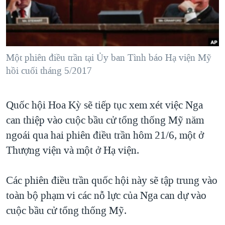
TẠI
VIDEO
"Tìm"
NGƯỜI VIỆT HẢI NGOẠI
HÀNH TRÌNH BẦU CỬ 2024
NGHE
ĐỜI SỐNG
MỘT NĂM CHIẾN TRANH TẠI DẢI GAZA
KINH TẾ
MẠNG XÃ HỘI
Một phiên điều trần tại Ủy ban Tình báo Hạ viện Mỹ
GIẢI MÃ VÀNH ĐAI & CON ĐƯỜNG
KHOA HỌC
hồi cuối tháng 5/2017
NGÀY TỊ NẠN THẾ GIỚI
SỨC KHOẺ
TRỊNH VĨNH BÌNH - NGƯỜI HẠ 'BÊN THẮNG CUỘC'
Ngôn ngữ khác
VĂN HOÁ
Quốc hội Hoa Kỳ sẽ tiếp tục xem xét việc Nga
GROUND ZERO – XƯA VÀ NAY
can thiệp vào cuộc bầu cử tổng thống Mỹ năm
THỂ THAO
CHI PHÍ CHIẾN TRANH AFGHANISTAN
ngoái qua hai phiên điều trần hôm 21/6, một ở
GIÁO DỤC
CÁC GIÁ TRỊ CỘNG HÒA Ở VIỆT NAM
Thượng viện và một ở Hạ viện.
THƯỢNG ĐỈNH TRUMP-KIM TẠI VIỆT NAM
Các phiên điều trần quốc hội này sẽ tập trung vào
TRỊNH VĨNH BÌNH VS. CHÍNH PHỦ VIỆT NAM
toàn bộ phạm vi các nỗ lực của Nga can dự vào
NGƯ DÂN VIỆT VÀ LÀN SÓNG TRỘM HẢI SÂM
cuộc bầu cử tổng thống Mỹ.
BÊN KIA QUỐC LỘ: TIẾNG VỌNG TỪ NÔNG THÔN MỸ