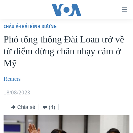
Đường
dẫn
CHÂU Á-THÁI BÌNH DƯƠNG
truy
TRANG CHỦ
Phó tổng thống Đài Loan trở về
cập
VIỆT NAM
từ điểm dừng chân nhạy cảm ở
Tới
HOA KỲ
nội
Mỹ
BIỂN ĐÔNG
dung
THẾ GIỚI
chính
Reuters
BLOG
Tới
18/08/2023
điều
DIỄN ĐÀN
hướng
MỤC
Chia sẻ
(4)
chính
CHUYÊN ĐỀ
TỰ DO BÁO CHÍ
Đi
HỌC TIẾNG ANH
VẠCH TRẦN TIN GIẢ
CHIẾN TRANH THƯƠNG MẠI CỦA MỸ: QUÁ KHỨ VÀ HIỆN
tới