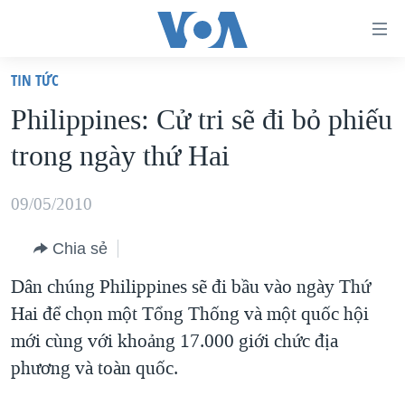
Đường
dẫn
TIN TỨC
truy
TRANG CHỦ
Philippines: Cử tri sẽ đi bỏ phiếu
cập
VIỆT NAM
trong ngày thứ Hai
Tới
HOA KỲ
nội
BIỂN ĐÔNG
09/05/2010
dung
THẾ GIỚI
chính
Chia sẻ
BLOG
Tới
Dân chúng Philippines sẽ đi bầu vào ngày Thứ
điều
DIỄN ĐÀN
Hai để chọn một Tổng Thống và một quốc hội
hướng
MỤC
mới cùng với khoảng 17.000 giới chức địa
chính
CHUYÊN ĐỀ
TỰ DO BÁO CHÍ
phương và toàn quốc.
Đi
HỌC TIẾNG ANH
VẠCH TRẦN TIN GIẢ
CHIẾN TRANH THƯƠNG MẠI CỦA MỸ: QUÁ KHỨ VÀ HIỆN
tới