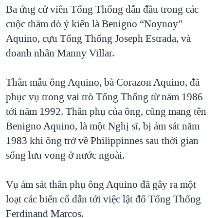
TẠI
Ba ứng cử viên Tổng Thống dẫn đầu trong các
VIDEO
"Tìm"
NGƯỜI VIỆT HẢI NGOẠI
HÀNH TRÌNH BẦU CỬ 2024
cuộc thăm dò ý kiến là Benigno “Noynoy”
NGHE
ĐỜI SỐNG
Aquino, cựu Tổng Thống Joseph Estrada, và
MỘT NĂM CHIẾN TRANH TẠI DẢI GAZA
KINH TẾ
doanh nhân Manny Villar.
MẠNG XÃ HỘI
GIẢI MÃ VÀNH ĐAI & CON ĐƯỜNG
KHOA HỌC
NGÀY TỊ NẠN THẾ GIỚI
Thân mẫu ông Aquino, bà Corazon Aquino, đã
SỨC KHOẺ
TRỊNH VĨNH BÌNH - NGƯỜI HẠ 'BÊN THẮNG CUỘC'
phục vụ trong vai trò Tổng Thống từ năm 1986
Ngôn ngữ khác
VĂN HOÁ
GROUND ZERO – XƯA VÀ NAY
tới năm 1992. Thân phụ của ông, cũng mang tên
THỂ THAO
Benigno Aquino, là một Nghị sĩ, bị ám sát năm
CHI PHÍ CHIẾN TRANH AFGHANISTAN
GIÁO DỤC
1983 khi ông trở về Philippinnes sau thời gian
CÁC GIÁ TRỊ CỘNG HÒA Ở VIỆT NAM
sống lưu vong ở nước ngoài.
THƯỢNG ĐỈNH TRUMP-KIM TẠI VIỆT NAM
TRỊNH VĨNH BÌNH VS. CHÍNH PHỦ VIỆT NAM
Vụ ám sát thân phụ ông Aquino đã gây ra một
NGƯ DÂN VIỆT VÀ LÀN SÓNG TRỘM HẢI SÂM
loạt các biến cố dẫn tới việc lật đổ Tổng Thống
Ferdinand Marcos.
BÊN KIA QUỐC LỘ: TIẾNG VỌNG TỪ NÔNG THÔN MỸ