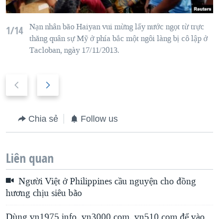
Nạn nhân
bão
Haiyan
vui mừng lấy nước ngọt từ
trực
1/14
thăng
quân sự
Mỹ
ở phía bắc
một ngôi làng
bị cô lập
ở
T
acloban
,
ngày 17/11/2013.
P
N
r
e
e
x
Chia sẻ
Follow us
v
t
i
s
o
l
Liên quan
u
i
Người Việt ở Philippines cầu nguyện cho đồng
s
d
hương chịu siêu bão
s
e
l
Dùng vn1975.info, vn3000.com, vn510.com để vào