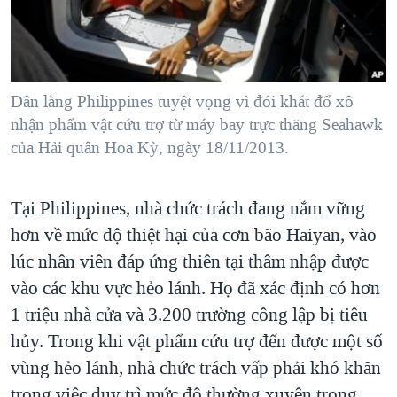
TẠI
VIDEO
"Tìm"
NGƯỜI VIỆT HẢI NGOẠI
HÀNH TRÌNH BẦU CỬ 2024
NGHE
ĐỜI SỐNG
MỘT NĂM CHIẾN TRANH TẠI DẢI GAZA
KINH TẾ
MẠNG XÃ HỘI
Dân làng Philippines tuyệt vọng vì đói khát đổ xô
GIẢI MÃ VÀNH ĐAI & CON ĐƯỜNG
KHOA HỌC
nhận phẩm vật cứu trợ từ máy bay trực thăng Seahawk
NGÀY TỊ NẠN THẾ GIỚI
của Hải quân Hoa Kỳ, ngày 18/11/2013.
SỨC KHOẺ
TRỊNH VĨNH BÌNH - NGƯỜI HẠ 'BÊN THẮNG CUỘC'
Ngôn ngữ khác
VĂN HOÁ
GROUND ZERO – XƯA VÀ NAY
Tại Philippines, nhà chức trách đang nắm vững
THỂ THAO
CHI PHÍ CHIẾN TRANH AFGHANISTAN
hơn về mức độ thiệt hại của cơn bão Haiyan, vào
GIÁO DỤC
lúc nhân viên đáp ứng thiên tại thâm nhập được
CÁC GIÁ TRỊ CỘNG HÒA Ở VIỆT NAM
vào các khu vực hẻo lánh. Họ đã xác định có hơn
THƯỢNG ĐỈNH TRUMP-KIM TẠI VIỆT NAM
1 triệu nhà cửa và 3.200 trường công lập bị tiêu
TRỊNH VĨNH BÌNH VS. CHÍNH PHỦ VIỆT NAM
hủy. Trong khi vật phẩm cứu trợ đến được một số
NGƯ DÂN VIỆT VÀ LÀN SÓNG TRỘM HẢI SÂM
vùng hẻo lánh, nhà chức trách vấp phải khó khăn
BÊN KIA QUỐC LỘ: TIẾNG VỌNG TỪ NÔNG THÔN MỸ
trong việc duy trì mức độ thường xuyên trong