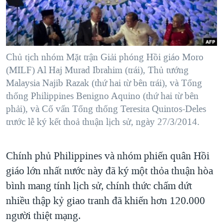
TẠI
VIDEO
"Tìm"
NGƯỜI VIỆT HẢI NGOẠI
HÀNH TRÌNH BẦU CỬ 2024
NGHE
ĐỜI SỐNG
MỘT NĂM CHIẾN TRANH TẠI DẢI GAZA
KINH TẾ
MẠNG XÃ HỘI
Chủ tịch nhóm Mặt trận Giải phóng Hồi giáo Moro
GIẢI MÃ VÀNH ĐAI & CON ĐƯỜNG
KHOA HỌC
(MILF) Al Haj Murad Ibrahim (trái), Thủ tướng
NGÀY TỊ NẠN THẾ GIỚI
Malaysia Najib Razak (thứ hai từ bên trái), và Tổng
SỨC KHOẺ
TRỊNH VĨNH BÌNH - NGƯỜI HẠ 'BÊN THẮNG CUỘC'
thống Philippines Benigno Aquino (thứ hai từ bên
Ngôn ngữ khác
VĂN HOÁ
phải), và Cố vấn Tổng thống Teresita Quintos-Deles
GROUND ZERO – XƯA VÀ NAY
THỂ THAO
trước lễ ký kết thoả thuận lịch sử, ngày 27/3/2014.
CHI PHÍ CHIẾN TRANH AFGHANISTAN
GIÁO DỤC
CÁC GIÁ TRỊ CỘNG HÒA Ở VIỆT NAM
Chính phủ Philippines và nhóm phiến quân Hồi
THƯỢNG ĐỈNH TRUMP-KIM TẠI VIỆT NAM
giáo lớn nhất nước này đã ký một thỏa thuận hòa
TRỊNH VĨNH BÌNH VS. CHÍNH PHỦ VIỆT NAM
bình mang tính lịch sử, chính thức chấm dứt
nhiều thập kỷ giao tranh đã khiến hơn 120.000
NGƯ DÂN VIỆT VÀ LÀN SÓNG TRỘM HẢI SÂM
người thiệt mạng.
BÊN KIA QUỐC LỘ: TIẾNG VỌNG TỪ NÔNG THÔN MỸ