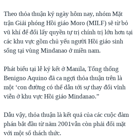
QUAN HỆ VIỆT MỸ
Theo thỏa thuận ký ngày hôm nay, nhóm Mặt
trận Giải phóng Hồi giáo Moro (MILF) sẽ từ bỏ
vũ khí để đổi lấy quyền tự trị chính trị lớn hơn tại
các khu vực gồm chủ yếu người Hồi giáo sinh
sống tại vùng Mindanao ở miền nam.
Phát biểu tại lễ ký kết ở Manila, Tổng thống
Benigno Aquino đã ca ngợi thỏa thuận trên là
một ‘con đường có thể dẫn tới sự thay đổi vĩnh
viễn ở khu vực Hồi giáo Mindanao.”
Dẫu vậy, thỏa thuận là kết quả của các cuộc đàm
phán bắt đầu từ năm 2001vẫn còn phải đối mặt
với một số thách thức.