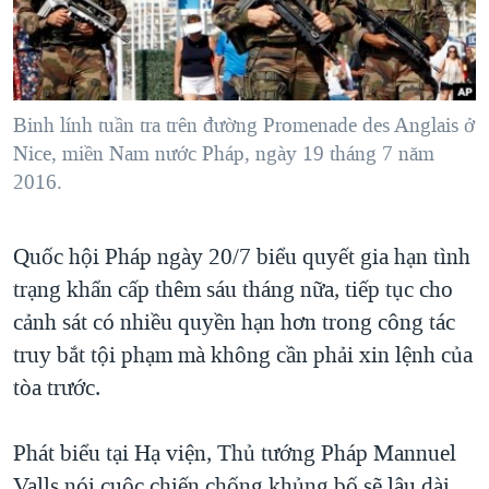
TẠI
VIDEO
"Tìm"
NGƯỜI VIỆT HẢI NGOẠI
HÀNH TRÌNH BẦU CỬ 2024
NGHE
ĐỜI SỐNG
MỘT NĂM CHIẾN TRANH TẠI DẢI GAZA
KINH TẾ
MẠNG XÃ HỘI
Binh lính tuần tra trên đường Promenade des Anglais ở
GIẢI MÃ VÀNH ĐAI & CON ĐƯỜNG
KHOA HỌC
Nice, miền Nam nước Pháp, ngày 19 tháng 7 năm
NGÀY TỊ NẠN THẾ GIỚI
2016.
SỨC KHOẺ
TRỊNH VĨNH BÌNH - NGƯỜI HẠ 'BÊN THẮNG CUỘC'
Ngôn ngữ khác
VĂN HOÁ
GROUND ZERO – XƯA VÀ NAY
Quốc hội Pháp ngày 20/7 biểu quyết gia hạn tình
THỂ THAO
CHI PHÍ CHIẾN TRANH AFGHANISTAN
trạng khẩn cấp thêm sáu tháng nữa, tiếp tục cho
GIÁO DỤC
cảnh sát có nhiều quyền hạn hơn trong công tác
CÁC GIÁ TRỊ CỘNG HÒA Ở VIỆT NAM
truy bắt tội phạm mà không cần phải xin lệnh của
THƯỢNG ĐỈNH TRUMP-KIM TẠI VIỆT NAM
tòa trước.
TRỊNH VĨNH BÌNH VS. CHÍNH PHỦ VIỆT NAM
NGƯ DÂN VIỆT VÀ LÀN SÓNG TRỘM HẢI SÂM
Phát biểu tại Hạ viện, Thủ tướng Pháp Mannuel
BÊN KIA QUỐC LỘ: TIẾNG VỌNG TỪ NÔNG THÔN MỸ
Valls nói cuộc chiến chống khủng bố sẽ lâu dài