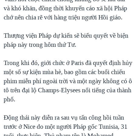
và khó khăn, đồng thời khuyến cáo xã hội Pháp
QUAN HỆ VIỆT MỸ
chớ nên chia rẽ với hàng triệu người Hồi giáo.
Thượng viện Pháp dự kiến sẽ biểu quyết về biện
pháp này trong hôm thứ Tư.
Trong khi đó, giới chức ở Paris đã quyết định hủy
một số sự kiện mùa hè, bao gồm các buổi chiếu
phim miễn phí ngoài trời và một ngày không có ô
tô trên đại lộ Champs-Elysees nổi tiếng của thành
phố.
Động thái này diễn ra sau vụ tấn công hồi tuần
trước ở Nice do một người Pháp gốc Tunisia, 31
tuổi, thực hiện. Thủ phạm tên là Mohamed