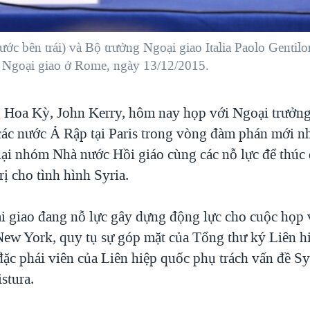
ớc bên trái) và Bộ trưởng Ngoại giao Italia Paolo Gentilon
ộ Ngoại giao ở Rome, ngày 13/12/2015.
 Hoa Kỳ, John Kerry, hôm nay họp với Ngoại trưởng
ác nước Ả Rập tại Paris trong vòng đàm phán mới nh
lại nhóm Nhà nước Hồi giáo cùng các nỗ lực để thúc
rị cho tình hình Syria.
i giao đang nỗ lực gây dựng động lực cho cuộc họp 
 New York, quy tụ sự góp mặt của Tổng thư ký Liên 
ặc phái viên của Liên hiệp quốc phụ trách vấn đề Sy
stura.