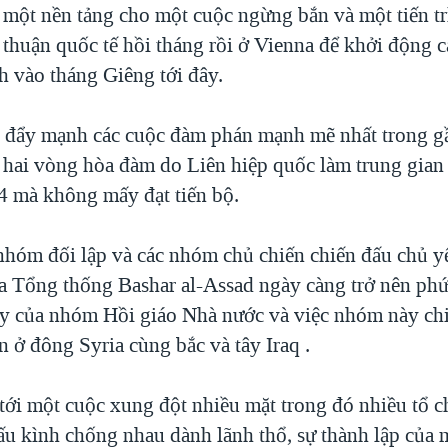
một nền tảng cho một cuộc ngừng bắn và một tiến trì
a thuận quốc tế hồi tháng rồi ở Vienna để khởi động 
h vào tháng Giêng tới đây.
c đẩy mạnh các cuộc đàm phán mạnh mẽ nhất trong g
i hai vòng hòa đàm do Liên hiệp quốc làm trung gian 
 mà không mấy đạt tiến bộ.
 nhóm đối lập và các nhóm chủ chiến chiến đấu chủ 
a Tổng thống Bashar al-Assad ngày càng trở nên phứ
dậy của nhóm Hồi giáo Nhà nước và việc nhóm này ch
 ở đông Syria cùng bắc và tây Iraq .
tới một cuộc xung đột nhiều mặt trong đó nhiều tổ c
ấu kình chống nhau dành lãnh thổ, sự thành lập của 