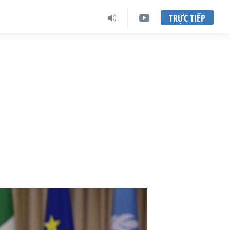
TRỰC TIẾP
ộ