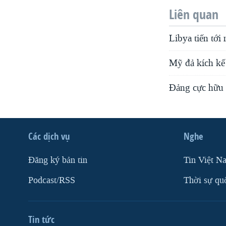
Liên quan
Libya tiến tới
Mỹ đả kích kế
Đảng cực hữu 
Các dịch vụ
Nghe
Ðăng ký bản tin
Tin Việt N
Podcast/RSS
Thời sự qu
Tin tức