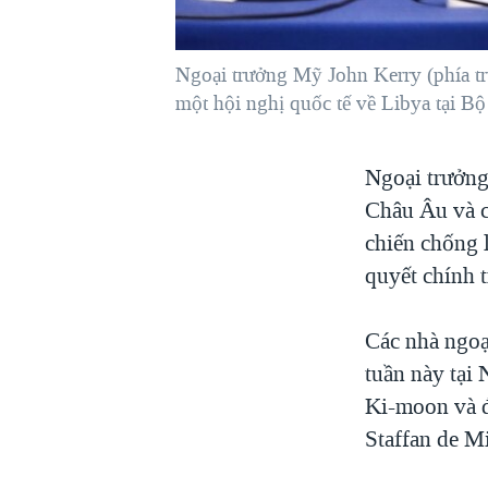
VIỆT NAM
NGƯ DÂN VIỆT VÀ LÀN SÓNG
Ngoại trưởng Mỹ John Kerry (phía trư
TRỘM HẢI SÂM
một hội nghị quốc tế về Libya tại B
BÊN KIA QUỐC LỘ: TIẾNG VỌNG
TỪ NÔNG THÔN MỸ
Ngoại trưởng
QUAN HỆ VIỆT MỸ
Châu Âu và c
chiến chống 
quyết chính t
Các nhà ngoạ
tuần này tại
Ki-moon và đ
Staffan de Mi