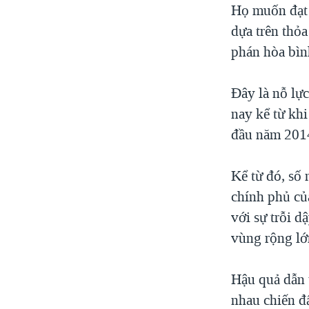
Họ muốn đạt 
dựa trên thỏ
phán hòa bìn
Đây là nỗ lự
nay kể từ kh
đầu năm 2014
Kể từ đó, số
chính phủ củ
với sự trỗi 
vùng rộng lớn
Hậu quả dẫn 
nhau chiến đ