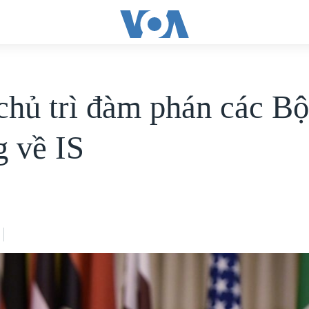
chủ trì đàm phán các B
g về IS