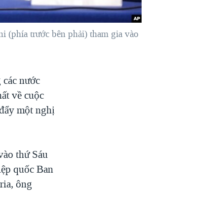
i (phía trước bên phải) tham gia vào
 các nước
ất về cuộc
 đẩy một nghị
vào thứ Sáu
hiệp quốc Ban
ria, ông