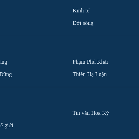
Kinh tế
Ðời sống
ùng
Phạm Phú Khải
 Dũng
Thiên Hạ Luận
Tin vắn Hoa Kỳ
ế giới