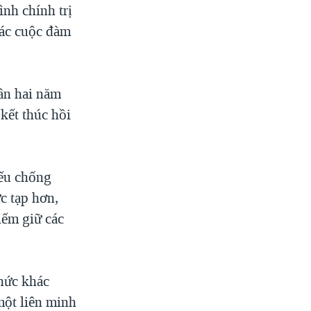
nh chính trị
các cuộc đàm
ần hai năm
kết thúc hồi
yếu chống
c tạp hơn,
iếm giữ các
hức khác
một liên minh