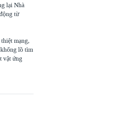
ng lại Nhà
 động từ
 thiệt mạng,
 khổng lồ tìm
t vật ứng