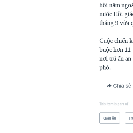
hồi năm ngoá
nước Hồi giá
tháng 9 vừa 
Cuộc chiến k
buộc hơn 11 t
nơi trú ẩn a
phó.
Chia sẻ
This item is part of
Châu Âu
Tr