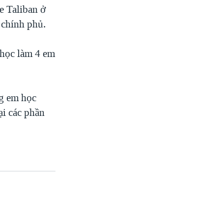
e Taliban ở
 chính phủ.
 học làm 4 em
ng em học
ại các phần