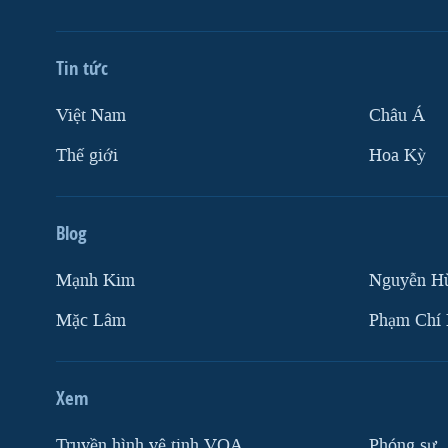
Tin tức
Việt Nam
Châu Á
Thế giới
Hoa Kỳ
Blog
Mạnh Kim
Nguyễn H
Mặc Lâm
Phạm Chí
Xem
Truyền hình vệ tinh VOA
Phóng sự