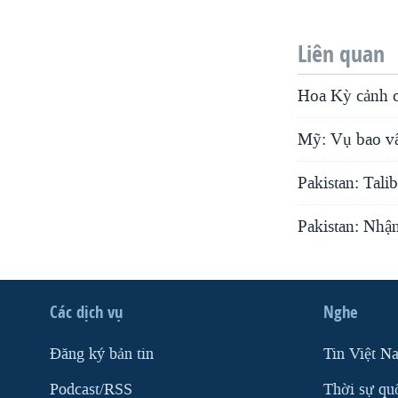
Liên quan
Hoa Kỳ cảnh cá
Mỹ: Vụ bao vâ
Pakistan: Tali
Pakistan: Nhậ
Các dịch vụ
Nghe
Ðăng ký bản tin
Tin Việt N
Podcast/RSS
Thời sự qu