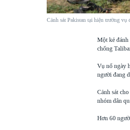
VIỆT NAM
NGƯ DÂN VIỆT VÀ LÀN SÓNG
Cảnh sát Pakistan tại hiện trường v
TRỘM HẢI SÂM
BÊN KIA QUỐC LỘ: TIẾNG VỌNG
Một kẻ đánh 
TỪ NÔNG THÔN MỸ
chống Taliban
QUAN HỆ VIỆT MỸ
Vụ nổ ngày h
người đang dự
Cảnh sát cho
nhóm dân qu
Hơn 60 người