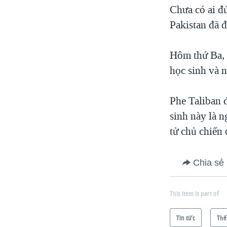
Chưa có ai đ
Pakistan đã 
Hôm thứ Ba, 
học sinh và n
Phe Taliban 
sinh này là 
tử chủ chiến 
Chia sẻ
This item is part of
Tin tức
Thế