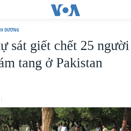
ÌNH DƯƠNG
 sát giết chết 25 người 
ám tang ở Pakistan